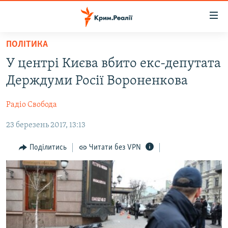
Доступність
посилання
Перейти
ПОЛІТИКА
до
НОВИНИ
У центрі Києва вбито екс-депутата
основного
ВОДА.КРИМ
матеріалу
Держдуми Росії Вороненкова
ВІДЕО ТА ФОТО
Перейти
до
Радіо Свобода
ПОЛІТИКА
основної
23 березень 2017, 13:13
БЛОГИ
навігації
Перейти
ПОГЛЯД
Поділитись
Читати без VPN
до
ІНТЕРВ'Ю
пошуку
ВСЕ ЗА ДЕНЬ
СПЕЦПРОЕКТИ
ЯК ОБІЙТИ БЛОКУВАННЯ
ДЕПОРТАЦІЯ