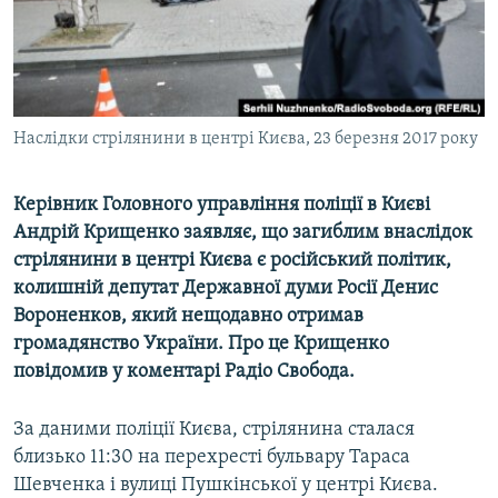
ВІДЕОУРОКИ «ELIFBE»
Русский
СВІДЧЕННЯ ОКУПАЦІЇ
Qırımtatar
УКРАЇНСЬКА ПРОБЛЕМА КРИМУ
ДОЛУЧАЙСЯ!
Наслідки стрілянини в центрі Києва, 23 березня 2017 року
ІНФОГРАФІКА
Керівник Головного управління поліції в Києві
Андрій Крищенко заявляє, що загиблим внаслідок
Усі сайти RFE/RL
стрілянини в центрі Києва є російський політик,
колишній депутат Державної думи Росії Денис
Вороненков, який нещодавно отримав
громадянство України. Про це Крищенко
повідомив у коментарі Радіо Свобода.
За даними поліції Києва, стрілянина сталася
близько 11:30 на перехресті бульвару Тараса
Шевченка і вулиці Пушкінської у центрі Києва.