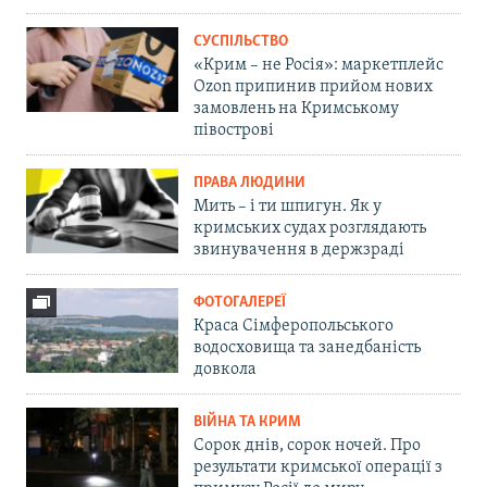
СУСПІЛЬСТВО
«Крим – не Росія»: маркетплейс
Ozon припинив прийом нових
замовлень на Кримському
півострові
ПРАВА ЛЮДИНИ
Мить – і ти шпигун. Як у
кримських судах розглядають
звинувачення в держзраді
ФОТОГАЛЕРЕЇ
Краса Сімферопольського
водосховища та занедбаність
довкола
ВІЙНА ТА КРИМ
Сорок днів, сорок ночей. Про
результати кримської операції з