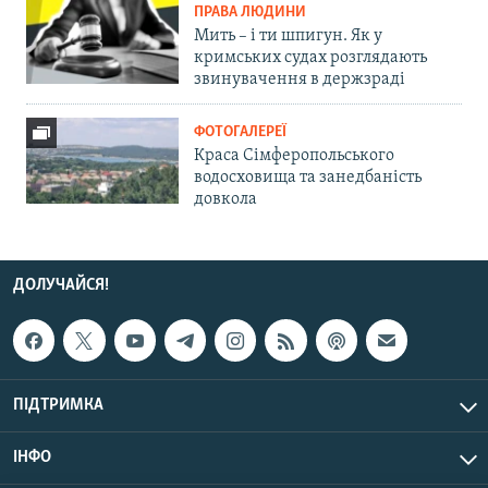
ПРАВА ЛЮДИНИ
Мить – і ти шпигун. Як у
кримських судах розглядають
звинувачення в держзраді
ФОТОГАЛЕРЕЇ
Краса Сімферопольського
водосховища та занедбаність
довкола
ДОЛУЧАЙСЯ!
ПІДТРИМКА
ІНФО