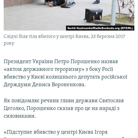
ВІДЕОУРОКИ «ELIFBE»
Русский
СВІДЧЕННЯ ОКУПАЦІЇ
Qırımtatar
УКРАЇНСЬКА ПРОБЛЕМА КРИМУ
Слідчі біля тіла вбитого у центрі Києва, 23 березня 2017
ДОЛУЧАЙСЯ!
ІНФОГРАФІКА
року
Президент України Петро Порошенко назвав
Усі сайти RFE/RL
«актом державного тероризму» з боку Росїі
вбивство у Києві колишнього депутата російської
Держдуми Дениса Вороненкова.
Як повідомляє речник глави держави Святослав
Цеголко, Порошенко сказав про це на нараді з
силовиками.
«Підступне вбивство у центрі Києва Ігоря