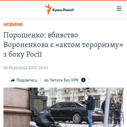
Доступність
посилання
Перейти
НОВИНИ
до
НОВИНИ
Порошенко: вбивство
основного
ВОДА.КРИМ
матеріалу
Вороненкова є «актом тероризму»
ВІДЕО ТА ФОТО
Перейти
з боку Росії
до
ПОЛІТИКА
основної
23 березень 2017, 14:01
БЛОГИ
навігації
Перейти
Поділитись
Читати без VPN
ПОГЛЯД
до
ІНТЕРВ'Ю
пошуку
ВСЕ ЗА ДЕНЬ
СПЕЦПРОЕКТИ
ЯК ОБІЙТИ БЛОКУВАННЯ
ДЕПОРТАЦІЯ