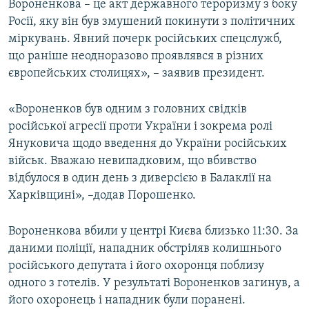
Вороненкова – це акт державного тероризму з боку
Росії, яку він був змушений покинути з політичних
міркувань. Явний почерк російських спецслужб,
що раніше неодноразово проявлявся в різних
європейських столицях», – заявив президент.
«Вороненков був одним з головних свідків
російської агресії проти України і зокрема ролі
Януковича щодо введення до України російських
військ. Вважаю невипадковим, що вбивство
відбулося в один день з диверсією в Балаклії на
Харківщині», –додав Порошенко.
Вороненкова вбили у центрі Києва близько 11:30. За
даними поліції, нападник обстріляв колишнього
російського депутата і його охоронця поблизу
одного з готелів. У результаті Вороненков загинув, а
його охоронець і нападник були поранені.