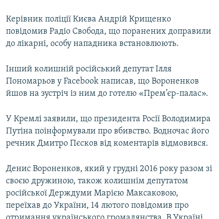
Керівник поліції Києва Андрій Крищенко
повідомив Радіо Свобода, що поранених доправили
до лікарні, особу нападника встановлюють.
Інший колишній російський депутат Ілля
Пономарьов у Facebook написав, що Вороненков
йшов на зустріч із ним до готелю «Прем’єр-палас».
У Кремлі заявили, що президента Росії Володимира
Путіна поінформували про вбивство. Водночас його
речник Дмитро Пєсков від коментарів відмовився.
Денис Вороненков, який у грудні 2016 року разом зі
своєю дружиною, також колишнім депутатом
російської Держдуми Марією Максаковою,
переїхав до України, 14 лютого повідомив про
отримання українського громадянства. В Україні