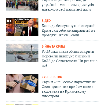
«Крим – єдиний регіон, де
українці – меншість»: дискусія
навколо нової пам'ятної дати
ВІДЕО
Блокада без сухопутної операції:
Крим сам себе не заправить і не
прогодує | Крим.Реалії
ВІЙНА ТА КРИМ
Російська влада обіцяє закрити
морський шлях українським
БпЛА до Севастополя. Чи реально
це?
СУСПІЛЬСТВО
«Крим – не Росія»: маркетплейс
Ozon припинив прийом нових
замовлень на Кримському
півострові