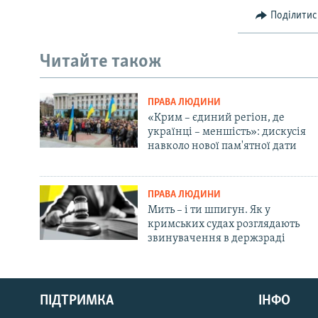
Поділитис
Читайте також
ПРАВА ЛЮДИНИ
«Крим – єдиний регіон, де
українці – меншість»: дискусія
навколо нової пам'ятної дати
ПРАВА ЛЮДИНИ
Мить – і ти шпигун. Як у
кримських судах розглядають
звинувачення в держзраді
Русский
ПІДТРИМКА
ІНФО
Qırımtatar