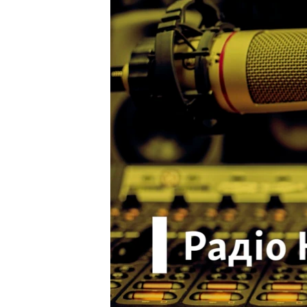
ВІДЕОУРОКИ «ELIFBE»
СВІДЧЕННЯ ОКУПАЦІЇ
УКРАЇНСЬКА ПРОБЛЕМА КРИМУ
ІНФОГРАФІКА