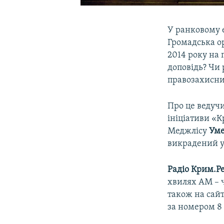
У ранковому 
Громадська ор
2014 року на 
доповідь? Чи 
правозахисн
Про це ведуч
ініціативи 
Меджлісу
Уме
викрадений у
Радіо Крим.Ре
хвилях АМ – ч
також на сай
за номером 8 