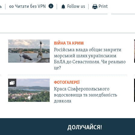
ь
Читати без VPN
Follow us
Print
ВІЙНА ТА КРИМ
Російська влада обіцяє закрити
морський шлях українським
БпЛА до Севастополя. Чи реально
це?
ФОТОГАЛЕРЕЇ
Краса Сімферопольського
водосховища та занедбаність
довкола
ДОЛУЧАЙСЯ!