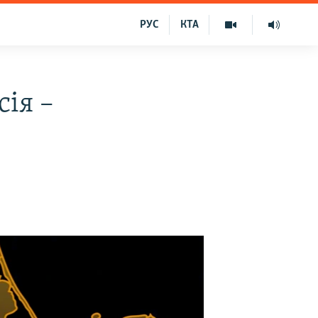
РУС
КТА
сія –