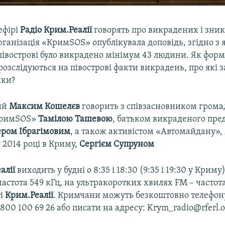
ефірі
Радіо Крим.Реалії
говорять про викрадених і зни
ганізація «КримSOS» опублікувала доповідь, згідно з 
півострові було викрадено мінімум 43 людини. Як фор
розслідуються на півострові факти викрадень, про які 
ики?
ий
Максим Кошелєв
говорить з співзасновником грома
«КримSOS»
Тамілою Ташевою
, батьком викраденого пре
ром Ібрагімовим
, а також активістом «Автомайдану»,
 2014 році в Криму,
Сергієм Супруном
алії
виходить у будні о 8:35 і 18:30 (9:35 і 19:30 у Криму
астота 549 кГц, на ультракоротких хвилях FM – частота
ті
Крим.Реалії
. Кримчани можуть безкоштовно телефону
800 100 69 26 або писати на адресу: Krym_radio@rferl.o