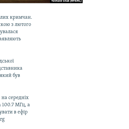
клих кримчан.
якою з лютого
мувалася
заявляють
дської
дставника
 який був
) на середніх
 100.7 МГц, а
вати в ефір
rg