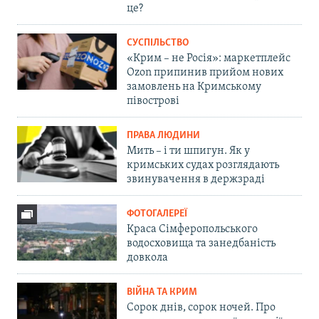
це?
СУСПІЛЬСТВО
«Крим – не Росія»: маркетплейс
Ozon припинив прийом нових
замовлень на Кримському
півострові
ПРАВА ЛЮДИНИ
Мить – і ти шпигун. Як у
кримських судах розглядають
звинувачення в держзраді
ФОТОГАЛЕРЕЇ
Краса Сімферопольського
водосховища та занедбаність
довкола
ВІЙНА ТА КРИМ
Сорок днів, сорок ночей. Про