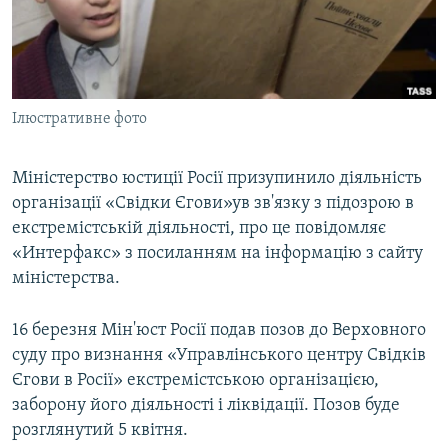
ВІДЕОУРОКИ «ELIFBE»
Русский
СВІДЧЕННЯ ОКУПАЦІЇ
Qırımtatar
УКРАЇНСЬКА ПРОБЛЕМА КРИМУ
Ілюстративне фото
ДОЛУЧАЙСЯ!
ІНФОГРАФІКА
Міністерство юстиції Росії призупинило діяльність
організації «Свідки Єгови»ув зв'язку з підозрою в
Усі сайти RFE/RL
екстремістській діяльності, про це повідомляє
«Интерфакс» з посиланням на інформацію з сайту
міністерства.
16 березня Мін'юст Росії подав позов до Верховного
суду про визнання «Управлінського центру Свідків
Єгови в Росії» екстремістською організацією,
заборону його діяльності і ліквідації. Позов буде
розглянутий 5 квітня.