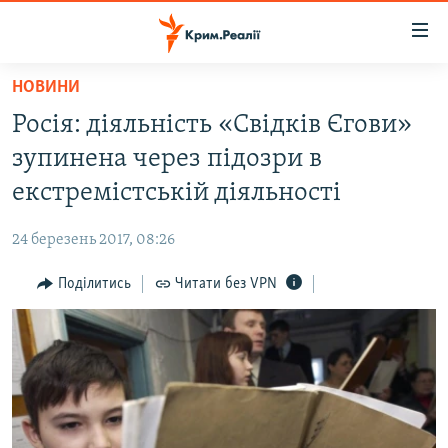
Доступність
посилання
Перейти
НОВИНИ
до
НОВИНИ
Росія: діяльність «Свідків Єгови»
основного
ВОДА.КРИМ
матеріалу
зупинена через підозри в
ВІДЕО ТА ФОТО
Перейти
екстремістській діяльності
до
ПОЛІТИКА
основної
24 березень 2017, 08:26
БЛОГИ
навігації
Перейти
Поділитись
Читати без VPN
ПОГЛЯД
до
ІНТЕРВ'Ю
пошуку
ВСЕ ЗА ДЕНЬ
СПЕЦПРОЕКТИ
ЯК ОБІЙТИ БЛОКУВАННЯ
ДЕПОРТАЦІЯ