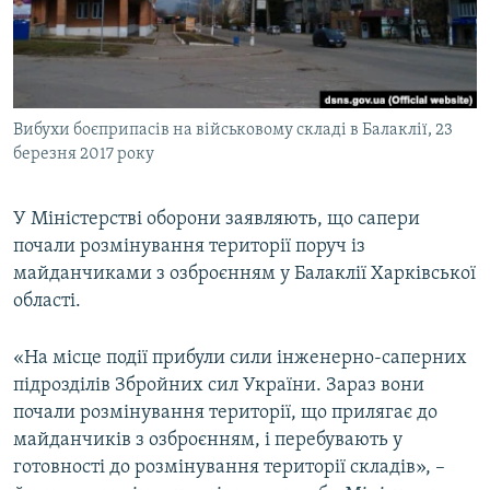
ВІДЕОУРОКИ «ELIFBE»
Русский
СВІДЧЕННЯ ОКУПАЦІЇ
Qırımtatar
УКРАЇНСЬКА ПРОБЛЕМА КРИМУ
Вибухи боєприпасів на військовому складі в Балаклії, 23
ДОЛУЧАЙСЯ!
ІНФОГРАФІКА
березня 2017 року
У Міністерстві оборони заявляють, що сапери
Усі сайти RFE/RL
почали розмінування території поруч із
майданчиками з озброєнням у Балаклії Харківської
області.
«На місце події прибули сили інженерно-саперних
підрозділів Збройних сил України. Зараз вони
почали розмінування території, що прилягає до
майданчиків з озброєнням, і перебувають у
готовності до розмінування території складів», –