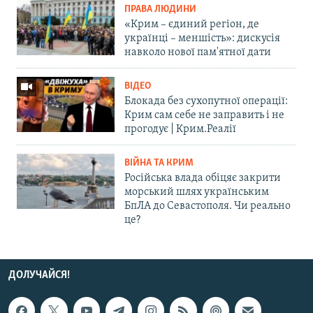
ПРАВА ЛЮДИНИ
«Крим – єдиний регіон, де
українці – меншість»: дискусія
навколо нової пам'ятної дати
ВІДЕО
Блокада без сухопутної операції:
Крим сам себе не заправить і не
прогодує | Крим.Реалії
ВІЙНА ТА КРИМ
Російська влада обіцяє закрити
морський шлях українським
БпЛА до Севастополя. Чи реально
це?
ДОЛУЧАЙСЯ!