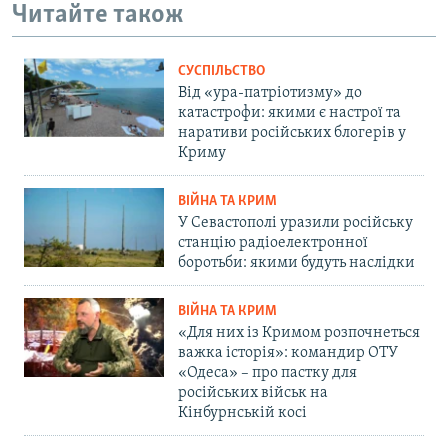
Читайте також
СУСПІЛЬСТВО
Від «ура-патріотизму» до
катастрофи: якими є настрої та
наративи російських блогерів у
Криму
ВІЙНА ТА КРИМ
У Севастополі уразили російську
станцію радіоелектронної
боротьби: якими будуть наслідки
ВІЙНА ТА КРИМ
«Для них із Кримом розпочнеться
важка історія»: командир ОТУ
«Одеса» – про пастку для
російських військ на
Кінбурнській косі