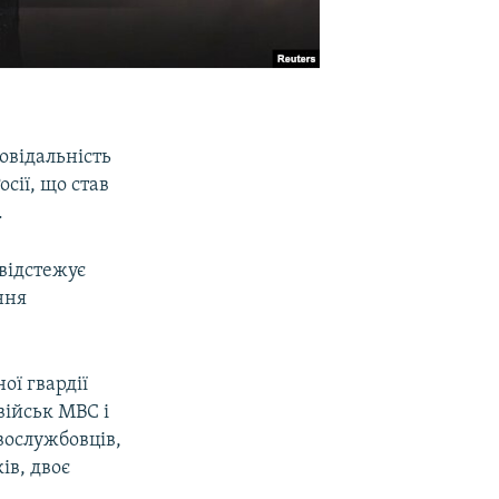
овідальність
сії, що став
.
 відстежує
ння
ої гвардії
військ МВС і
вослужбовців,
ів, двоє