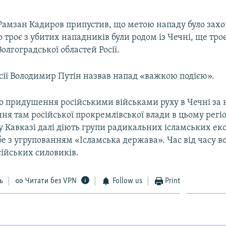
 Рамзан Кадиров припустив, що метою нападу було захо
о троє з убитих нападників були родом із Чечні, ще троє
Волгоградської областей Росії.
сії Володимир Путін назвав напад «важкою подією».
го придушення російськими військами руху в Чечні за 
ня там російської прокремлівської влади в цьому регіо
 Кавказі далі діють групи радикальних ісламських екс
бе з угрупованням «Ісламська держава». Час від часу 
ійських силовиків.
ь
Читати без VPN
Follow us
Print