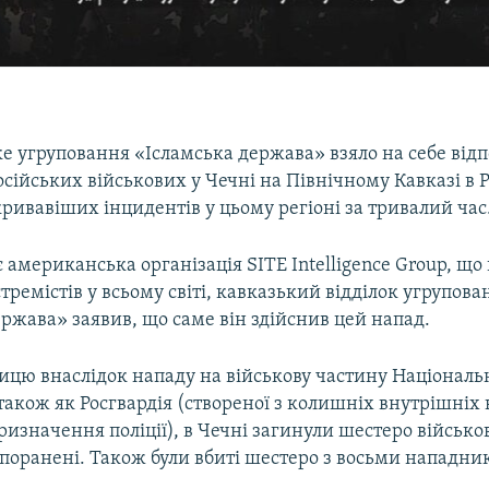
е угруповання «Ісламська держава» взяло на себе відп
осійських військових у Чечні на Північному Кавказі в Ро
ривавіших інцидентів у цьому регіоні за тривалий час
 американська організація SITE Intelligence Group, що
стремістів у всьому світі, кавказький відділок угрупова
ржава» заявив, що саме він здійснив цей напад.
ницю внаслідок нападу на військову частину Національн
ї також як Росгвардія (створеної з колишніх внутрішніх 
ризначення поліції), в Чечні загинули шестеро військо
 поранені. Також були вбиті шестеро з восьми нападник