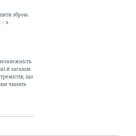
пити зброю.
 – з
незалежність
ні й загалом
тремістів, що
вони чинять