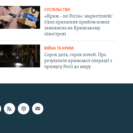
СУСПІЛЬСТВО
«Крим – не Росія»: маркетплейс
Ozon припинив прийом нових
замовлень на Кримському
півострові
ВІЙНА ТА КРИМ
Сорок днів, сорок ночей. Про
результати кримської операції з
примусу Росії до миру