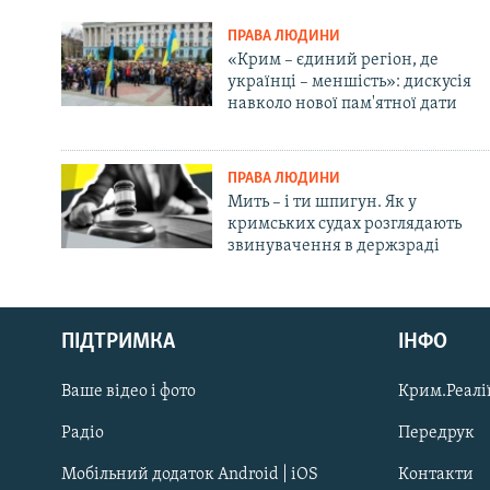
ПРАВА ЛЮДИНИ
«Крим – єдиний регіон, де
українці – меншість»: дискусія
навколо нової пам'ятної дати
ПРАВА ЛЮДИНИ
Мить – і ти шпигун. Як у
кримських судах розглядають
звинувачення в держзраді
Русский
ПІДТРИМКА
ІНФО
Qırımtatar
Ваше відео і фото
Крим.Реалії
ДОЛУЧАЙСЯ!
Радіо
Передрук
Мобільний додаток Android | iOS
Контакти