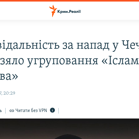
ідальність за напад у Че
взяло угруповання «Ісла
ва»
, 20:29
ь
Читати без VPN