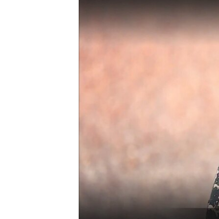
ВІДЕОУРОКИ «ELIFBE»
СВІДЧЕННЯ ОКУПАЦІЇ
УКРАЇНСЬКА ПРОБЛЕМА КРИМУ
ІНФОГРАФІКА