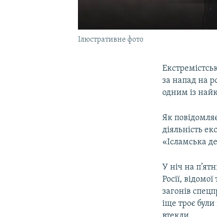
Ілюстративне фото
Екстремістськ
за напад на р
одним із найк
Як повідомляє
діяльність ек
«Ісламська де
У ніч на п’ят
Росії, відомо
загонів спецп
іще троє були
втекли.