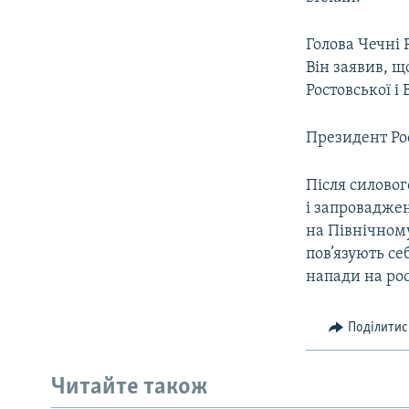
Голова Чечні
Він заявив, щ
Ростовської і 
Президент Ро
Після силово
і запроваджен
на Північному
пов’язують се
напади на рос
Поділитис
Читайте також