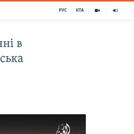
РУС
КТА
чні в
мська