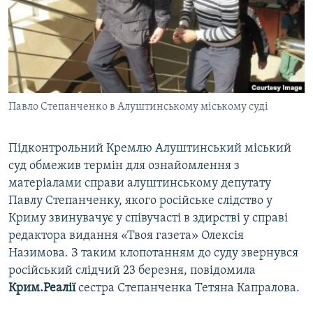
ВІДЕОУРОКИ «ELIFBE»
Русский
СВІДЧЕННЯ ОКУПАЦІЇ
Qırımtatar
УКРАЇНСЬКА ПРОБЛЕМА КРИМУ
ДОЛУЧАЙСЯ!
ІНФОГРАФІКА
Павло Степанченко в Алуштинському міському суді
Підконтрольний Кремлю Алуштинський міський
Усі сайти RFE/RL
суд обмежив термін для ознайомлення з
матеріалами справи алуштинському депутату
Павлу Степанченку, якого російське слідство у
Криму звинувачує у співучасті в здирстві у справі
редактора видання «Твоя газета» Олексія
Назимова. З таким клопотанням до суду звернувся
російський слідчий 23 березня, повідомила
Крим.Реалії
сестра Степанченка Тетяна Капралова.