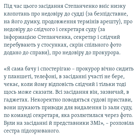
Під час цього засідання Степанченко вніс низку
клопотань про недовіру до судді (за безпідставне,
на його думку, продовження термінів арешту), про
недовіру до слідчого і секретаря суду (за
інформацією Степанченка, секретар і слідчий
перебувають у стосунках, скрін спільного фото
додано до справи), про недовіру до прокурора.
«Я сама бачу і спостерігаю – прокурор вічно сидить
у планшеті, телефоні, в засіданні участі не бере,
чекає, коли йому відповість слідчий і тільки тоді
щось може сказати. Всі засідання він, зазвичай, в
гаджетах. Некоректно поводяться судові пристави,
вони шукають приводи для видалення із зали суду,
по команді секретаря, яка розлютилася через фото.
Були на засіданні й представники ЗМІ», – розповіла
сестра підозрюваного.