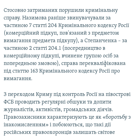
Стосовно затриманих порушили кримінальну
справу. Назимова раніше звинувачували за
частиною 7 статті 204 Кримінального кодексу Росії
(комерційний підкуп, пов'язаний з предметом
вимагання предмета підкупу), а Степанченка – за
частиною 2 статті 204.1 (посередництво в
комерційному підкупі, вчинене групою осіб за
попередньою змовою), справа перекваліфікована
під статтю 163 Кримінального кодексу Росії про
вимагання.
З переходом Криму під контроль Росії на півострові
ФСБ проводить регулярні обшуки та допити
журналістів, активістів, громадських діячів.
Правозахисники характеризують це як «боротьбу з
інакомисленням» і побоюються, що такі дії
російських правоохоронців залишать світове