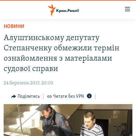
Доступність
посилання
Перейти
НОВИНИ
до
НОВИНИ
Алуштинському депутату
основного
ВОДА.КРИМ
матеріалу
Степанченку обмежили термін
ВІДЕО ТА ФОТО
Перейти
ознайомлення з матеріалами
до
ПОЛІТИКА
судової справи
основної
БЛОГИ
навігації
24 березень 2017, 20:05
Перейти
ПОГЛЯД
до
Поділитись
Читати без VPN
ІНТЕРВ'Ю
пошуку
ВСЕ ЗА ДЕНЬ
СПЕЦПРОЕКТИ
ЯК ОБІЙТИ БЛОКУВАННЯ
ДЕПОРТАЦІЯ