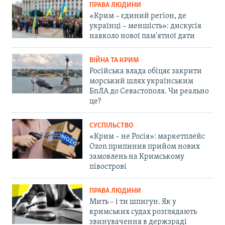
ПРАВА ЛЮДИНИ
«Крим – єдиний регіон, де
українці – меншість»: дискусія
навколо нової пам'ятної дати
ВІЙНА ТА КРИМ
Російська влада обіцяє закрити
морський шлях українським
БпЛА до Севастополя. Чи реально
це?
СУСПІЛЬСТВО
«Крим – не Росія»: маркетплейс
Ozon припинив прийом нових
замовлень на Кримському
півострові
ПРАВА ЛЮДИНИ
Мить – і ти шпигун. Як у
кримських судах розглядають
звинувачення в держзраді