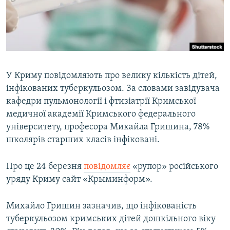
ВІДЕОУРОКИ «ELIFBE»
Русский
СВІДЧЕННЯ ОКУПАЦІЇ
Qırımtatar
УКРАЇНСЬКА ПРОБЛЕМА КРИМУ
ДОЛУЧАЙСЯ!
ІНФОГРАФІКА
У Криму повідомляють про велику кількість дітей,
інфікованих туберкульозом. За словами завідувача
кафедри пульмонології і фтизіатрії Кримської
Усі сайти RFE/RL
медичної академії Кримського федерального
університету, професора Михайла Гришина, 78%
школярів старших класів інфіковані.
Про це 24 березня
повідомляє
«рупор» російського
уряду Криму сайт «Крыминформ».
Михайло Гришин зазначив, що інфікованість
туберкульозом кримських дітей дошкільного віку