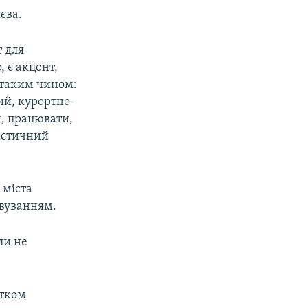
єва.
т для
, є акцент,
 таким чином:
ий, курортно-
и, працювати,
ристичний
 міста
овуванням.
ли не
атком