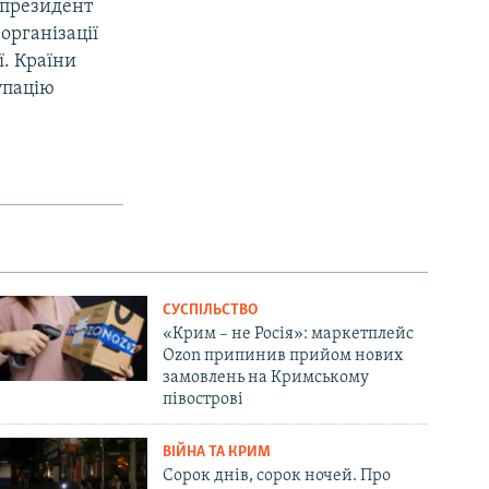
у президент
організації
ї. Країни
упацію
СУСПІЛЬСТВО
«Крим – не Росія»: маркетплейс
Ozon припинив прийом нових
замовлень на Кримському
півострові
ВІЙНА ТА КРИМ
Сорок днів, сорок ночей. Про