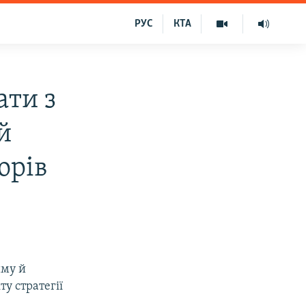
РУС
КТА
ати з
й
орів
иму й
ту стратегії