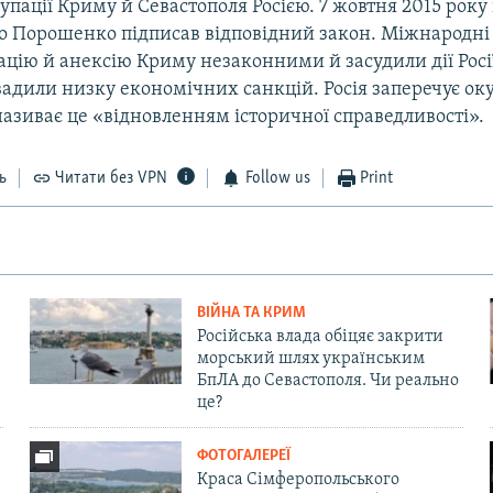
упації Криму й Севастополя Росією. 7 жовтня 2015 рок
о Порошенко підписав відповідний закон. Міжнародні 
цію й анексію Криму незаконними й засудили дії Росі
вадили низку економічних санкцій. Росія заперечує ок
називає це «відновленням історичної справедливості».
ь
Читати без VPN
Follow us
Print
ВІЙНА ТА КРИМ
Російська влада обіцяє закрити
морський шлях українським
БпЛА до Севастополя. Чи реально
це?
ФОТОГАЛЕРЕЇ
Краса Сімферопольського