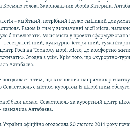
а Кремлю голова Законодавчих зборів Катерина Алтаба
атегія – амбітний, потрібний і дуже сміливий докумен
стополя. Разом із тим у визначенні місії міста, напевно
ло б нівелювати. Місія міста у проекті сформульована
 – геостратегічний, культурно-історичний, гуманітарн
ентр Росії на Чорному морі, місто, де комфортно жит
почивати». Згодна з усім. Крім того, що «курортно-ту
зала Алтабаєва.
е погодилася з тим, що в основних напрямках розвитку
о Севастополь є містом-курортом із цілорічним обслуг
рної бази немає. Севастополь як курортний центр ніко
– зазначила Алтабаєва.
 України офіційно оголосила 20 лютого 2014 року поч