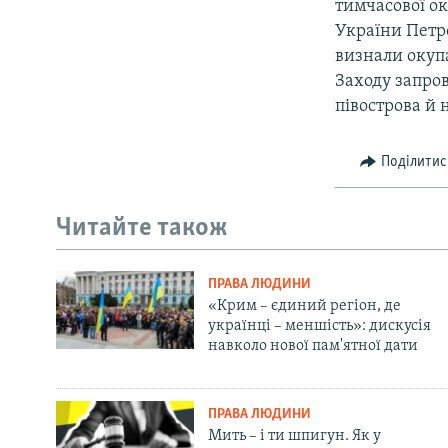
тимчасової ок
України Петр
визнали окупа
Заходу запро
півострова й 
Поділитис
Читайте також
ПРАВА ЛЮДИНИ
«Крим – єдиний регіон, де
українці – меншість»: дискусія
навколо нової пам'ятної дати
ПРАВА ЛЮДИНИ
Мить – і ти шпигун. Як у