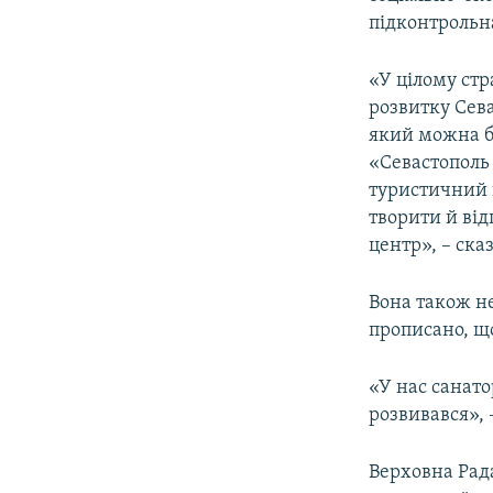
ВІДЕОУРОКИ «ELIFBE»
підконтрольн
СВІДЧЕННЯ ОКУПАЦІЇ
«У цілому стр
УКРАЇНСЬКА ПРОБЛЕМА КРИМУ
розвитку Сева
ІНФОГРАФІКА
який можна бу
«Севастополь
туристичний ц
творити й від
центр», – ска
Вона також н
прописано, щ
«У нас санато
розвивався», 
Верховна Рада