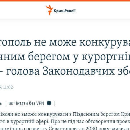
тополь не може конкурув
нним берегом у курортні
– голова Законодавчих зб
, 11:02
ь
Читати без VPN
ніколи не зможе конкурувати з Південним берегом Кр
чі в курортній сфері. Про це під час обговорення проек
ономічного розвитку Севастополя до 2030 року заявила