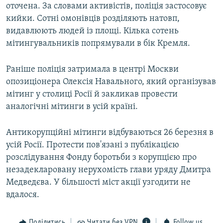
оточена. За словами активістів, поліція застосовує
кийки. Сотні омонівців розділяють натовп,
видавлюють людей із площі. Кілька сотень
мітингувальників попрямували в бік Кремля.
Раніше поліція затримала в центрі Москви
опозиціонера Олексія Навального, який організував
мітинг у столиці Росії й закликав провести
аналогічні мітинги в усій країні.
Антикорупційні мітинги відбуваються 26 березня в
усій Росії. Протести пов'язані з публікацією
розслідування Фонду боротьби з корупцією про
незадекларовану нерухомість глави уряду Дмитра
Медведєва. У більшості міст акції узгодити не
вдалося.
Поділитись
Читати без VPN
Follow us