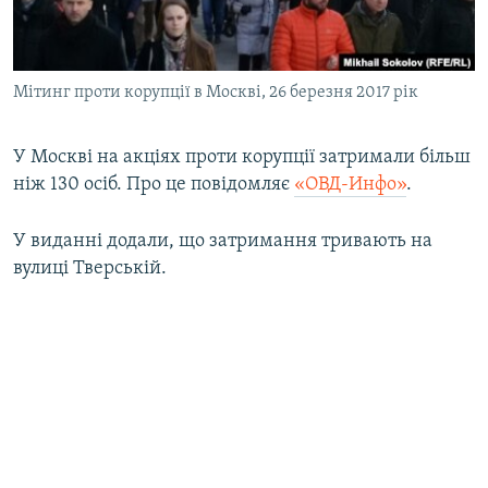
ВІДЕОУРОКИ «ELIFBE»
Русский
СВІДЧЕННЯ ОКУПАЦІЇ
Qırımtatar
Мітинг проти корупції в Москві, 26 березня 2017 рік
УКРАЇНСЬКА ПРОБЛЕМА КРИМУ
ДОЛУЧАЙСЯ!
ІНФОГРАФІКА
У Москві на акціях проти корупції затримали більш
ніж 130 осіб. Про це повідомляє
«ОВД-Инфо»
.
Усі сайти RFE/RL
У виданні додали, що затримання тривають на
вулиці Тверській.