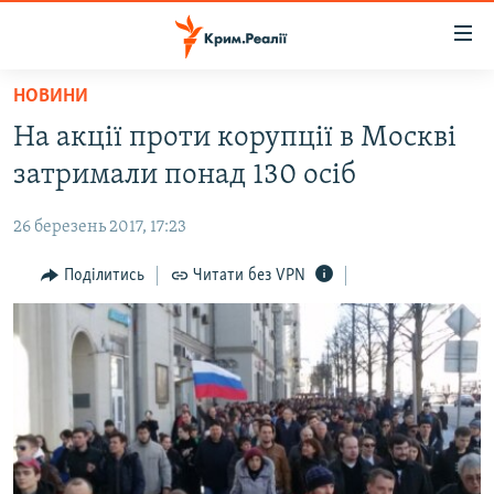
Доступність
посилання
Перейти
НОВИНИ
до
НОВИНИ
На акції проти корупції в Москві
основного
ВОДА.КРИМ
матеріалу
затримали понад 130 осіб
ВІДЕО ТА ФОТО
Перейти
до
26 березень 2017, 17:23
ПОЛІТИКА
основної
БЛОГИ
Поділитись
Читати без VPN
навігації
Перейти
ПОГЛЯД
до
ІНТЕРВ'Ю
пошуку
ВСЕ ЗА ДЕНЬ
СПЕЦПРОЕКТИ
ЯК ОБІЙТИ БЛОКУВАННЯ
ДЕПОРТАЦІЯ