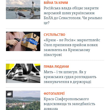
ВІЙНА ТА КРИМ
Російська влада обіцяє закрити
морський шлях українським
БпЛА до Севастополя. Чи реально
це?
СУСПІЛЬСТВО
«Крим – не Росія»: маркетплейс
Ozon припинив прийом нових
замовлень на Кримському
півострові
ПРАВА ЛЮДИНИ
Мить – і ти шпигун. Як у
кримських судах розглядають
звинувачення в держзраді
ФОТОГАЛЕРЕЇ
Краса Сімферопольського
водосховища та занедбаність
довкола