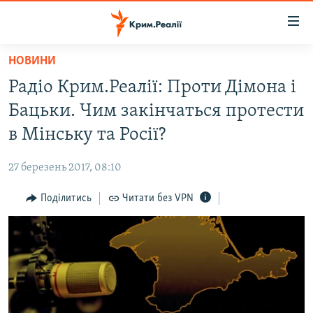
Доступність
посилання
Перейти
НОВИНИ
до
НОВИНИ
Радіо Крим.Реалії: Проти Дімона і
основного
ВОДА.КРИМ
матеріалу
Бацьки. Чим закінчаться протести
ВІДЕО ТА ФОТО
Перейти
в Мінську та Росії?
до
ПОЛІТИКА
основної
27 березень 2017, 08:10
БЛОГИ
навігації
Перейти
Поділитись
Читати без VPN
ПОГЛЯД
до
ІНТЕРВ'Ю
пошуку
ВСЕ ЗА ДЕНЬ
СПЕЦПРОЕКТИ
ЯК ОБІЙТИ БЛОКУВАННЯ
ДЕПОРТАЦІЯ