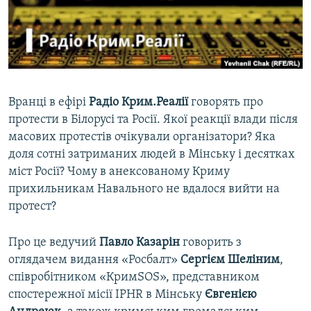
ВІДЕОУРОКИ «ELIFBE»
Русский
СВІДЧЕННЯ ОКУПАЦІЇ
Qırımtatar
УКРАЇНСЬКА ПРОБЛЕМА КРИМУ
ДОЛУЧАЙСЯ!
ІНФОГРАФІКА
Вранці в ефірі
Радіо Крим.Реалії
говорять про
протести в Білорусі та Росії. Якої реакції влади після
масових протестів очікували організатори? Яка
Усі сайти RFE/RL
доля сотні затриманих людей в Мінську і десятках
міст Росії? Чому в анексованому Криму
прихильникам Навального не вдалося вийти на
протест?
Про це ведучий
Павло Казарін
говорить з
оглядачем видання «Росбалт»
Сергієм Шеліним
,
співробітником «КримSOS», представником
спостережної місії IPHR в Мінську
Євгенією