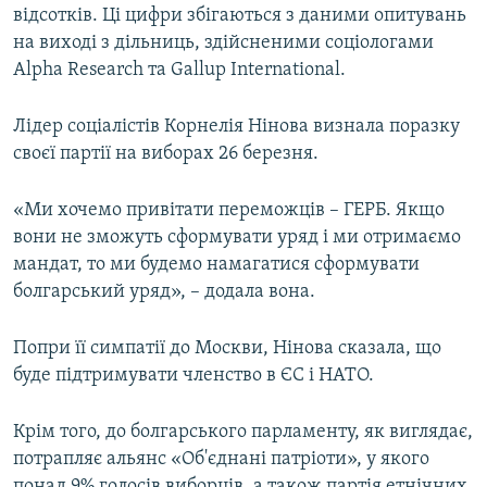
відсотків. Ці цифри збігаються з даними опитувань
на виході з дільниць, здійсненими соціологами
Alpha Research та Gallup International.
Лідер соціалістів Корнелія Нінова визнала поразку
своєї партії на виборах 26 березня.
«Ми хочемо привітати переможців – ГЕРБ. Якщо
вони не зможуть сформувати уряд і ми отримаємо
мандат, то ми будемо намагатися сформувати
болгарський уряд», – додала вона.
Попри її симпатії до Москви, Нінова сказала, що
буде підтримувати членство в ЄС і НАТО.
Крім того, до болгарського парламенту, як виглядає,
потрапляє альянс «Об'єднані патріоти», у якого
понад 9% голосів виборців, а також партія етнічних