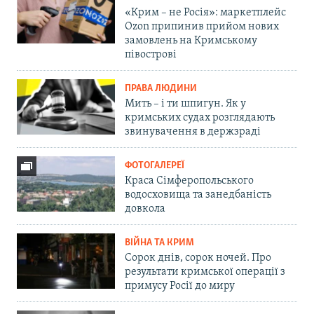
«Крим – не Росія»: маркетплейс
Ozon припинив прийом нових
замовлень на Кримському
півострові
ПРАВА ЛЮДИНИ
Мить – і ти шпигун. Як у
кримських судах розглядають
звинувачення в держзраді
ФОТОГАЛЕРЕЇ
Краса Сімферопольського
водосховища та занедбаність
довкола
ВІЙНА ТА КРИМ
Сорок днів, сорок ночей. Про
результати кримської операції з
примусу Росії до миру