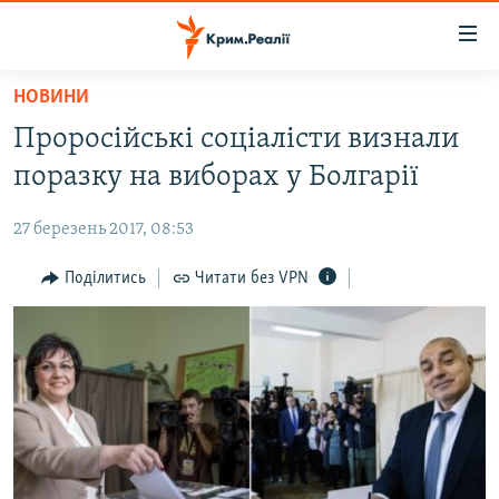
Доступність
посилання
Перейти
НОВИНИ
до
НОВИНИ
Проросійські соціалісти визнали
основного
ВОДА.КРИМ
матеріалу
поразку на виборах у Болгарії
ВІДЕО ТА ФОТО
Перейти
до
27 березень 2017, 08:53
ПОЛІТИКА
основної
БЛОГИ
Поділитись
Читати без VPN
навігації
Перейти
ПОГЛЯД
до
ІНТЕРВ'Ю
пошуку
ВСЕ ЗА ДЕНЬ
СПЕЦПРОЕКТИ
ЯК ОБІЙТИ БЛОКУВАННЯ
ДЕПОРТАЦІЯ