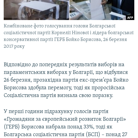
ВІДЕОУРОКИ «ELIFBE»
Русский
СВІДЧЕННЯ ОКУПАЦІЇ
Qırımtatar
Комбіноване фото голосування голови Болгарської
УКРАЇНСЬКА ПРОБЛЕМА КРИМУ
соціалістичної партії Корнелії Нінової і лідера болгарської
ДОЛУЧАЙСЯ!
ІНФОГРАФІКА
консервативної партії ГЕРБ Бойко Борисова, 26 березня
2017 року
Відповідно до попередніх результатів виборів на
Усі сайти RFE/RL
парламентських виборах у Болгарії, що відбулися
26 березня, прозахідна партія екс-прем’єра Бойко
Борисова здобула перемогу, тоді як проросійська
Соціалістична партія визнала свою поразку.
У перші години підрахунку голосів партія
«Громадяни за європейський розвиток Болгарії»
(ГЕРБ) Борисова набрала понад 33%, тоді як
Болгарська соціалістична партія (БСП) – понад 27