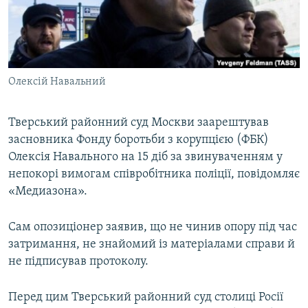
ВІДЕОУРОКИ «ELIFBE»
Русский
СВІДЧЕННЯ ОКУПАЦІЇ
Qırımtatar
УКРАЇНСЬКА ПРОБЛЕМА КРИМУ
Олексій Навальний
ДОЛУЧАЙСЯ!
ІНФОГРАФІКА
Тверський районний суд Москви заарештував
засновника Фонду боротьби з корупцією (ФБК)
Усі сайти RFE/RL
Олексія Навального на 15 діб за звинуваченням у
непокорі вимогам співробітника поліції, повідомляє
«Медиазона».
Сам опозиціонер заявив, що не чинив опору під час
затримання, не знайомий із матеріалами справи й
не підписував протоколу.
Перед цим Тверський районний суд столиці Росії