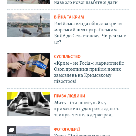
навколо нової пам'ятної дати
ВІЙНА ТА КРИМ
Російська влада обіцяє закрити
морський шлях українським
БпЛА до Севастополя. Чи реально
це?
СУСПІЛЬСТВО
«Крим – не Росія»: маркетплейс
Ozon припинив прийом нових
замовлень на Кримському
півострові
ПРАВА ЛЮДИНИ
Мить – і ти шпигун. Як у
кримських судах розглядають
звинувачення в держзраді
ФОТОГАЛЕРЕЇ