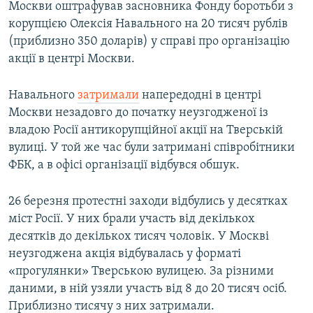
Москви оштрафував засновника Фонду боротьби з
корупцією Олексія Навального на 20 тисяч рублів
(приблизно 350 доларів) у справі про організацію
акції в центрі Москви.
Навального
затримали
напередодні в центрі
Москви незадовго до початку неузгодженої із
владою Росії антикорупційної акції на Тверській
вулиці. У той же час були затримані співробітники
ФБК, а в офісі організації відбувся обшук.
26 березня протестні заходи відбулись у десятках
міст Росії. У них брали участь від декількох
десятків до декількох тисяч чоловік. У Москві
неузгоджена акція відбувалась у форматі
«прогулянки» Тверською вулицею. За різними
даними, в ній узяли участь від 8 до 20 тисяч осіб.
Приблизно тисячу з них затримали.