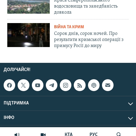
Краса Сімферопольського
водосховища та занедбаність
довкола
ВІЙНА ТА КРИМ
Сорок днів, сорок ночей. Про
результати кримської операції з
примусу Росії до миру
ДОЛУЧАЙСЯ!
ПІДТРИМКА
ІНФО
© Крим.Реалії, 2026 | Усі права застережено.
КТА
РУС