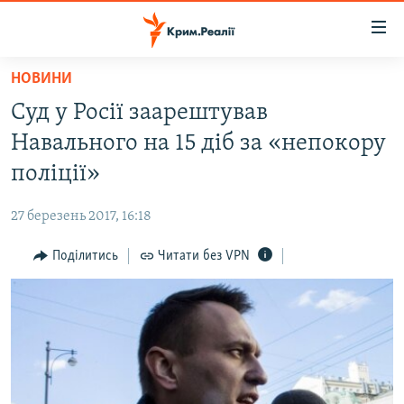
Доступність
посилання
Перейти
НОВИНИ
до
НОВИНИ
Суд у Росії заарештував
основного
ВОДА.КРИМ
матеріалу
Навального на 15 діб за «непокору
ВІДЕО ТА ФОТО
Перейти
поліції»
до
ПОЛІТИКА
основної
27 березень 2017, 16:18
БЛОГИ
навігації
Перейти
Поділитись
Читати без VPN
ПОГЛЯД
до
ІНТЕРВ'Ю
пошуку
ВСЕ ЗА ДЕНЬ
СПЕЦПРОЕКТИ
ЯК ОБІЙТИ БЛОКУВАННЯ
ДЕПОРТАЦІЯ