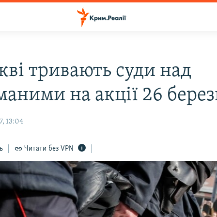
кві тривають суди над
маними на акції 26 бере
, 13:04
ь
Читати без VPN