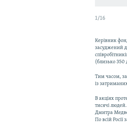
1/16
Керівник фон
засуджений д
співробітникі
(близько 350 
Тим часом, з
із затриманих
В акціях прот
тисячі людей.
Дмитра Медвед
По всій Росії