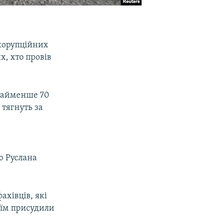
икорупційних
х, хто провів
найменше 70
тягнуть за
б
ю Руслана
ахівців, які
 їм присудили