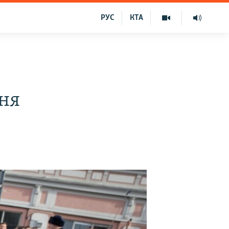
РУС
КТА
зня