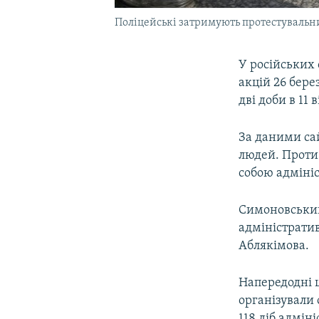
Поліцейські затримують протестувальник
У російських
акцій 26 бере
дві доби в 11 
За даними са
людей. Проти
собою адміні
Симоновський
адміністрати
Аблякімова.
Напередодні ц
організували 
118 діб адмін