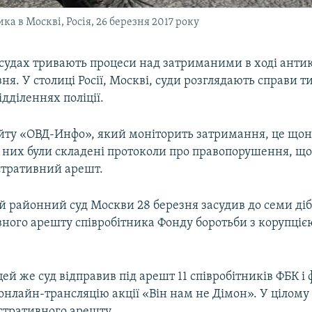
а в Москві, Росія, 26 березня 2017 року
 судах тривають процеси над затриманими в ході ант
зня. У столиці Росії, Москві, суди розглядають справи ти
відділеннях поліції.
йту «ОВД-Инфо», який моніторить затримання, це що
 них були складені протоколи про правопорушення, що 
стративний арешт.
 районний суд Москви 28 березня засудив до семи ді
вного арешту співробітника Фонду боротьби з корупціє
ей же суд відправив під арешт 11 співробітників ФБК і ф
онлайн-трансляцію акції «Він нам не Дімон». У цілому
істративного арешту.