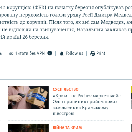
 з корупцією (ФБК) на початку березня опублікував ро
ровану нерухомість голови уряду Росії Дмитра Медведє
тність до корупції. Після того, як ані сам Медведєв, ан
 не відповіли на звинувачення, Навальний закликав пр
ій країні 26 березня.
ь
Читати без VPN
Follow us
Print
СУСПІЛЬСТВО
«Крим – не Росія»: маркетплейс
Ozon припинив прийом нових
замовлень на Кримському
півострові
ВІЙНА ТА КРИМ