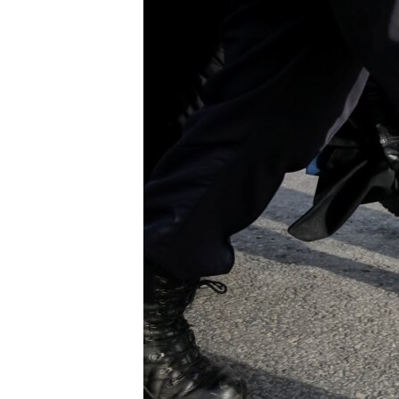
ВІДЕОУРОКИ «ELIFBE»
СВІДЧЕННЯ ОКУПАЦІЇ
УКРАЇНСЬКА ПРОБЛЕМА КРИМУ
ІНФОГРАФІКА