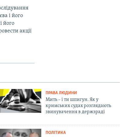
зслідування
ва і його
і його
овести акції
ПРАВА ЛЮДИНИ
Мить – і ти шпигун. Як у
кримських судах розглядають
звинувачення в держзраді
ПОЛІТИКА