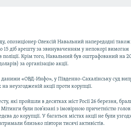
ду, опозиціонер Олексій Навальний напередодні також
о 15 діб арешту за звинуваченням у непокорі вимогам
в поліції. Крім того, Навальний був оштрафований на 20
доларів) за організацію акції.
а даними «ОВД-Инфо», у Південно-Сахалінську суд вип
 на неузгодженій акції проти корупції.
есту, які пройшли в десятках міст Росії 26 березня, брал
 Мітинги були пов’язані з імовірною причетністю голо
єва до корупції. У багатьох містах акції не були узго
 затримали близько півтори тисячі активістів.