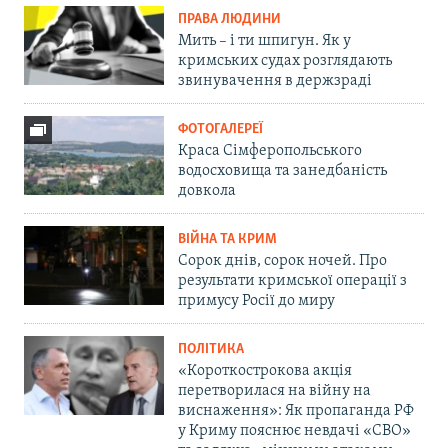
ПРАВА ЛЮДИНИ
Мить – і ти шпигун. Як у
кримських судах розглядають
звинувачення в держзраді
ФОТОГАЛЕРЕЇ
Краса Сімферопольського
водосховища та занедбаність
довкола
ВІЙНА ТА КРИМ
Сорок днів, сорок ночей. Про
результати кримської операції з
примусу Росії до миру
ПОЛІТИКА
«Короткострокова акція
перетворилася на війну на
виснаження»: Як пропаганда РФ
у Криму пояснює невдачі «СВО»