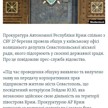
ВІДЕОУРОКИ «ELIFBE»
Русский
СВІДЧЕННЯ ОКУПАЦІЇ
Qırımtatar
УКРАЇНСЬКА ПРОБЛЕМА КРИМУ
ДОЛУЧАЙСЯ!
ІНФОГРАФІКА
Прокуратура Автономної Республіки Крим спільно з
СБУ 27 березня провела обшук у київському офісі
колишнього депутата Севастопольської міської
Усі сайти RFE/RL
ради, якого підозрюють у скоєнні державної зради.
Про це повідомляє прес-служба відомства.
«Під час проведення обшуку виявлено та вилучено
заяву на передачу корпоративних прав
підприємств жителю міста Севастополь, що
посвідчений нотаріусом Гейдою Ю.Ю, яка
незаконно здійснює свою діяльність на території
півострова Крим. Прокуратурою АР Крим