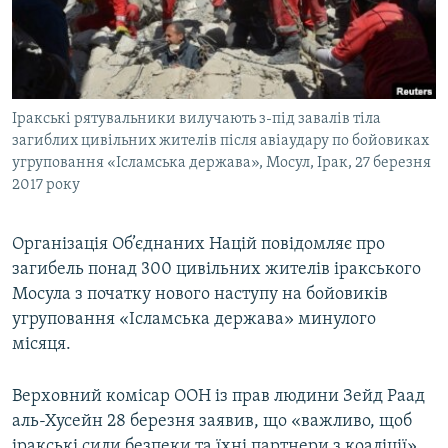
ВІДЕОУРОКИ «ELIFBE»
Русский
СВІДЧЕННЯ ОКУПАЦІЇ
Qırımtatar
УКРАЇНСЬКА ПРОБЛЕМА КРИМУ
Іракські рятувальники вилучають з-під завалів тіла
ДОЛУЧАЙСЯ!
ІНФОГРАФІКА
загиблих цивільних жителів після авіаудару по бойовиках
угруповання «Ісламська держава», Мосул, Ірак, 27 березня
2017 року
Усі сайти RFE/RL
Організація Об’єднаних Націй повідомляє про
загибель понад 300 цивільних жителів іракського
Мосула з початку нового наступу на бойовиків
угруповання «Ісламська держава» минулого
місяця.
Верховний комісар ООН із прав людини Зейд Раад
аль-Хусейн 28 березня заявив, що «важливо, щоб
іракські сили безпеки та їхні партнери з коаліції»