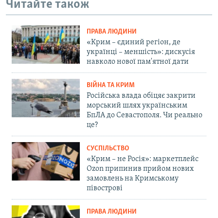
Читайте також
ПРАВА ЛЮДИНИ
«Крим – єдиний регіон, де
українці – меншість»: дискусія
навколо нової пам'ятної дати
ВІЙНА ТА КРИМ
Російська влада обіцяє закрити
морський шлях українським
БпЛА до Севастополя. Чи реально
це?
СУСПІЛЬСТВО
«Крим – не Росія»: маркетплейс
Ozon припинив прийом нових
замовлень на Кримському
півострові
ПРАВА ЛЮДИНИ