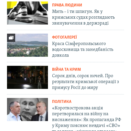
ПРАВА ЛЮДИНИ
Мить – і ти шпигун. Як у
кримських судах розглядають
звинувачення в держзраді
ФОТОГАЛЕРЕЇ
Краса Сімферопольського
водосховища та занедбаність
довкола
ВІЙНА ТА КРИМ
Сорок днів, сорок ночей. Про
результати кримської операції з
примусу Росії до миру
ПОЛІТИКА
«Короткострокова акція
перетворилася на війну на
виснаження»: Як пропаганда РФ
у Криму пояснює невдачі «СВО»