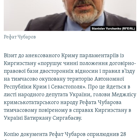
ВІДЕОУРОКИ «ELIFBE»
Русский
СВІДЧЕННЯ ОКУПАЦІЇ
Qırımtatar
УКРАЇНСЬКА ПРОБЛЕМА КРИМУ
Рефат Чубаров
ДОЛУЧАЙСЯ!
ІНФОГРАФІКА
Візит до анексованого Криму парламентаріїв із
Киргизстану «порушує чинні положення договірно-
Усі сайти RFE/RL
правової бази двосторонніх відносин і правил в'їзду
на тимчасово окуповану територію Автономної
Республіки Крим і Севастополя». Про це йдеться в
листі народного депутата України, голови Меджлісу
кримськотатарського народу Рефата Чубарова
тимчасовому повіреному в справах Киргизстану в
Україні Батиркану Сиргабаєву.
Копію документа Рефат Чубаров оприлюднив 28