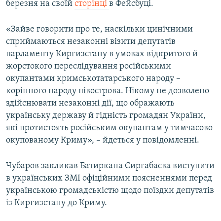
березня на своїй
сторінці
в Фейсбуці.
«Зайве говорити про те, наскільки цинічними
сприймаються незаконні візити депутатів
парламенту Киргизстану в умовах відкритого й
жорстокого переслідування російськими
окупантами кримськотатарського народу –
корінного народу півострова. Нікому не дозволено
здійснювати незаконні дії, що ображають
українську державу й гідність громадян України,
які протистоять російським окупантам у тимчасово
окупованому Криму», – йдеться у повідомленні.
Чубаров закликав Батиркана Сиргабаєва виступити
в українських ЗМІ офіційними поясненнями перед
українською громадськістю щодо поїздки депутатів
із Киргизстану до Криму.