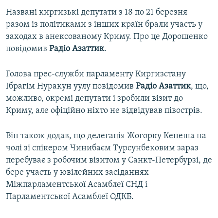
Названі киргизькі депутати з 18 по 21 березня
разом із політиками з інших країн брали участь у
заходах в анексованому Криму. Про це Дорошенко
повідомив
Радіо Азаттик
.
Голова прес-служби парламенту Киргизстану
Ібрагім Нуракун уулу повідомив
Радіо Азаттик
, що,
можливо, окремі депутати і зробили візит до
Криму, але офіційно ніхто не відвідував півострів.
Він також додав, що делегація Жогорку Кенеша на
чолі зі спікером Чинибаєм Турсунбековим зараз
перебуває з робочим візитом у Санкт-Петербурзі, де
бере участь у ювілейних засіданнях
Міжпарламентської Асамблеї СНД і
Парламентської Асамблеї ОДКБ.