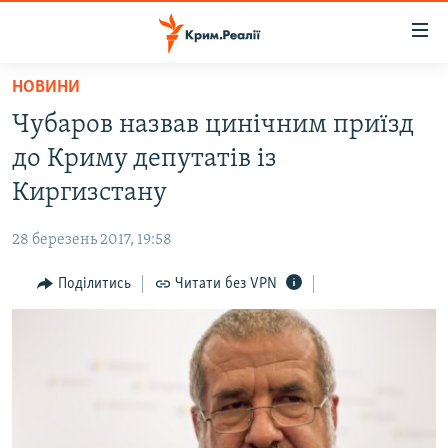
Доступність
посилання
Перейти
НОВИНИ
до
НОВИНИ
Чубаров назвав цинічним приїзд
основного
ВОДА.КРИМ
матеріалу
до Криму депутатів із
ВІДЕО ТА ФОТО
Перейти
Киргизстану
до
ПОЛІТИКА
основної
28 березень 2017, 19:58
БЛОГИ
навігації
Перейти
Поділитись
Читати без VPN
ПОГЛЯД
до
ІНТЕРВ'Ю
пошуку
ВСЕ ЗА ДЕНЬ
СПЕЦПРОЕКТИ
ЯК ОБІЙТИ БЛОКУВАННЯ
ДЕПОРТАЦІЯ