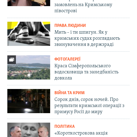
замовлень на Кримському
півострові
ПРАВА ЛЮДИНИ
Мить – і ти шпигун. Як у
кримських судах розглядають
звинувачення в держзраді
ФОТОГАЛЕРЕЇ
Краса Сімферопольського
водосховища та занедбаність
довкола
ВІЙНА ТА КРИМ
Сорок днів, сорок ночей. Про
результати кримської операції з
примусу Росії до миру
ПОЛІТИКА
«Короткострокова акція