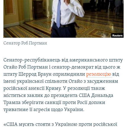
ВІДЕОУРОКИ «ELIFBE»
Русский
СВІДЧЕННЯ ОКУПАЦІЇ
Qırımtatar
УКРАЇНСЬКА ПРОБЛЕМА КРИМУ
ДОЛУЧАЙСЯ!
ІНФОГРАФІКА
Сенатор Роб Портман
Сенатор-республіканець від американського штату
Усі сайти RFE/RL
Огайо Роб Портман і сенатор-демократ від цього ж
штату Шеррод Браун оприлюднили
резолюцію
від
імені української спільноти Огайо з засудженням
російської анексії Криму. У резолюції також
міститься заклик до президента США Дональда
Трампа зберігати санкції проти Росії допоки
триватиме її агресія щодо України.
«США мусять стояти з Україною проти російської