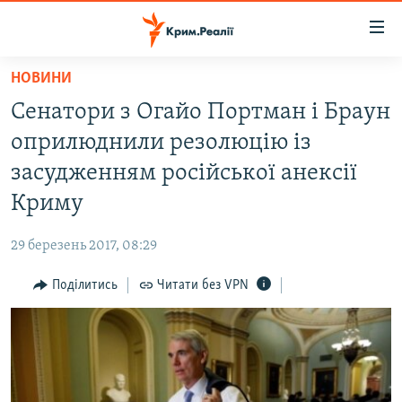
Доступність
посилання
Перейти
НОВИНИ
до
НОВИНИ
Сенатори з Огайо Портман і Браун
основного
ВОДА.КРИМ
матеріалу
оприлюднили резолюцію із
ВІДЕО ТА ФОТО
Перейти
засудженням російської анексії
до
ПОЛІТИКА
Криму
основної
БЛОГИ
навігації
29 березень 2017, 08:29
Перейти
ПОГЛЯД
до
Поділитись
Читати без VPN
ІНТЕРВ'Ю
пошуку
ВСЕ ЗА ДЕНЬ
СПЕЦПРОЕКТИ
ЯК ОБІЙТИ БЛОКУВАННЯ
ДЕПОРТАЦІЯ