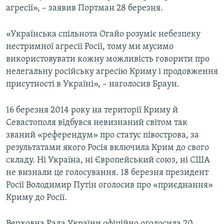
агресії», – заявив Портман 28 березня.
«Українська спільнота Огайо розуміє небезпеку
нестримної агресії Росії, тому ми мусимо
використовувати кожну можливість говорити про
нелегальну російську агресію Криму і продовження
присутності в Україні», – наголосив Браун.
16 березня 2014 року на території Криму й
Севастополя відбувся невизнаний світом так
званий «референдум» про статус півострова, за
результатами якого Росія включила Крим до свого
складу. Ні Україна, ні Європейський союз, ні США
не визнали це голосування. 18 березня президент
Росії Володимир Путін оголосив про «приєднання»
Криму до Росії.
Верховна Рада України офіційно оголосила 20