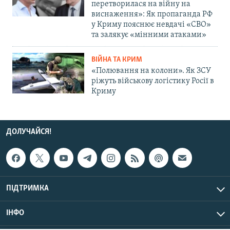
перетворилася на війну на
виснаження»: Як пропаганда РФ
у Криму пояснює невдачі «СВО»
та залякує «мінними атаками»
ВІЙНА ТА КРИМ
«Полювання на колони». Як ЗСУ
ріжуть військову логістику Росії в
Криму
ДОЛУЧАЙСЯ!
ПІДТРИМКА
ІНФО