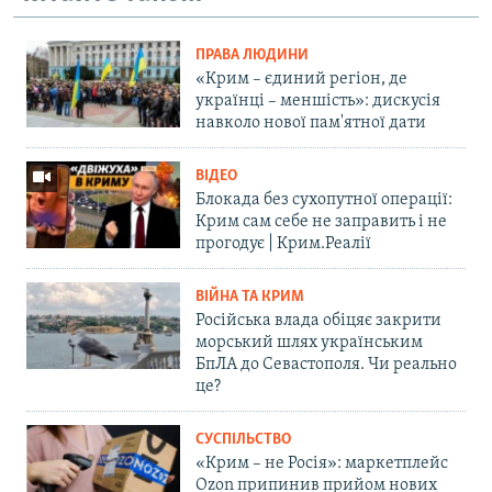
ПРАВА ЛЮДИНИ
«Крим – єдиний регіон, де
українці – меншість»: дискусія
навколо нової пам'ятної дати
ВІДЕО
Блокада без сухопутної операції:
Крим сам себе не заправить і не
прогодує | Крим.Реалії
ВІЙНА ТА КРИМ
Російська влада обіцяє закрити
морський шлях українським
БпЛА до Севастополя. Чи реально
це?
СУСПІЛЬСТВО
«Крим – не Росія»: маркетплейс
Ozon припинив прийом нових