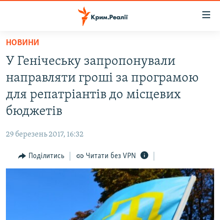
Доступність
посилання
Перейти
НОВИНИ
до
НОВИНИ
У Генічеську запропонували
основного
ВОДА.КРИМ
матеріалу
направляти гроші за програмою
ВІДЕО ТА ФОТО
Перейти
для репатріантів до місцевих
до
ПОЛІТИКА
бюджетів
основної
БЛОГИ
навігації
29 березень 2017, 16:32
Перейти
ПОГЛЯД
до
Поділитись
Читати без VPN
ІНТЕРВ'Ю
пошуку
ВСЕ ЗА ДЕНЬ
СПЕЦПРОЕКТИ
ЯК ОБІЙТИ БЛОКУВАННЯ
ДЕПОРТАЦІЯ