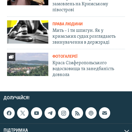
замовлень на Кримському
півострові
ПРАВА ЛЮДИНИ
Мить – і ти шпигун. Як у
кримських судах розглядають
звинувачення в держзраді
ФОТОГАЛЕРЕЇ
Краса Сімферопольського
водосховища та занедбаність
довкола
ДОЛУЧАЙСЯ!
ПІДТРИМКА