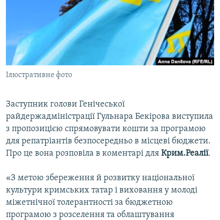
ВІДЕОУРОКИ «ELIFBE»
Русский
СВІДЧЕННЯ ОКУПАЦІЇ
Qırımtatar
УКРАЇНСЬКА ПРОБЛЕМА КРИМУ
ДОЛУЧАЙСЯ!
ІНФОГРАФІКА
Ілюстративне фото
Заступник голови Генічеської
Усі сайти RFE/RL
райдержадміністрації Гульнара Бекірова виступила
з пропозицією спрямовувати кошти за програмою
для репатріантів безпосередньо в місцеві бюджети.
Про це вона розповіла в коментарі для
Крим.Реалії
.
«З метою збереження й розвитку національної
культури кримських татар і виховання у молоді
міжетнічної толерантності за бюджетною
програмою з розселення та облаштування