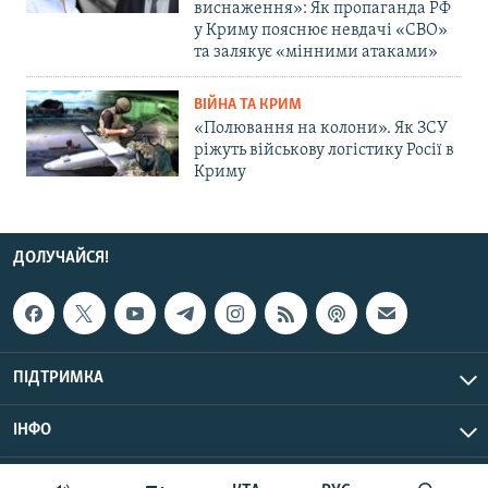
виснаження»: Як пропаганда РФ
у Криму пояснює невдачі «СВО»
та залякує «мінними атаками»
ВІЙНА ТА КРИМ
«Полювання на колони». Як ЗСУ
ріжуть військову логістику Росії в
Криму
ДОЛУЧАЙСЯ!
ПІДТРИМКА
ІНФО
© Крим.Реалії, 2026 | Усі права застережено.