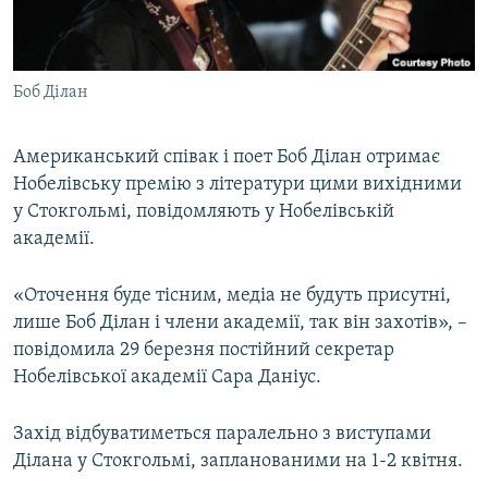
ВІДЕОУРОКИ «ELIFBE»
Русский
СВІДЧЕННЯ ОКУПАЦІЇ
Qırımtatar
Боб Ділан
УКРАЇНСЬКА ПРОБЛЕМА КРИМУ
ДОЛУЧАЙСЯ!
ІНФОГРАФІКА
Американський співак і поет Боб Ділан отримає
Нобелівську премію з літератури цими вихідними
у Стокгольмі, повідомляють у Нобелівській
Усі сайти RFE/RL
академії.
«Оточення буде тісним, медіа не будуть присутні,
лише Боб Ділан і члени академії, так він захотів», –
повідомила 29 березня постійний секретар
Нобелівської академії Сара Даніус.
Захід відбуватиметься паралельно з виступами
Ділана у Стокгольмі, запланованими на 1-2 квітня.