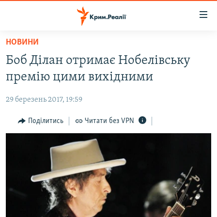
Доступність
посилання
Перейти
НОВИНИ
до
НОВИНИ
Боб Ділан отримає Нобелівську
основного
ВОДА.КРИМ
матеріалу
премію цими вихідними
ВІДЕО ТА ФОТО
Перейти
до
29 березень 2017, 19:59
ПОЛІТИКА
основної
БЛОГИ
Поділитись
Читати без VPN
навігації
Перейти
ПОГЛЯД
до
ІНТЕРВ'Ю
пошуку
ВСЕ ЗА ДЕНЬ
СПЕЦПРОЕКТИ
ЯК ОБІЙТИ БЛОКУВАННЯ
ДЕПОРТАЦІЯ