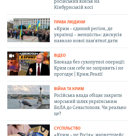
російських військ на
Кінбурнській косі
ПРАВА ЛЮДИНИ
«Крим – єдиний регіон, де
українці – меншість»: дискусія
навколо нової пам'ятної дати
ВІДЕО
Блокада без сухопутної операції:
Крим сам себе не заправить і не
прогодує | Крим.Реалії
ВІЙНА ТА КРИМ
Російська влада обіцяє закрити
морський шлях українським
БпЛА до Севастополя. Чи реально
це?
СУСПІЛЬСТВО
«Крим – не Росія»: маркетплейс