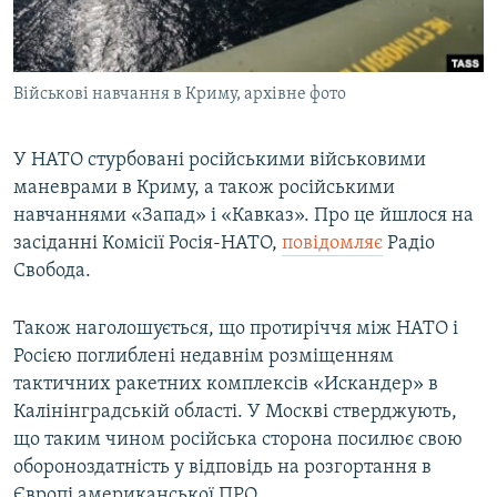
ВІДЕОУРОКИ «ELIFBE»
Русский
СВІДЧЕННЯ ОКУПАЦІЇ
Qırımtatar
Військові навчання в Криму, архівне фото
УКРАЇНСЬКА ПРОБЛЕМА КРИМУ
ДОЛУЧАЙСЯ!
ІНФОГРАФІКА
У НАТО стурбовані російськими військовими
маневрами в Криму, а також російськими
навчаннями «Запад» і «Кавказ». Про це йшлося на
Усі сайти RFE/RL
засіданні Комісії Росія-НАТО,
повідомляє
Радіо
Свобода.
Також наголошується, що протиріччя між НАТО і
Росією поглиблені недавнім розміщенням
тактичних ракетних комплексів «Искандер» в
Калінінградській області. У Москві стверджують,
що таким чином російська сторона посилює свою
обороноздатність у відповідь на розгортання в
Європі американської ПРО.