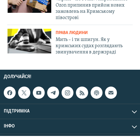
Ozon припинив прийом нових
замовлень на Кримському
півострові
ПРАВА ЛЮДИНИ
Мить – і ти шпигун. Як у
кримських судах розглядають
звинувачення в держзраді
ДОЛУЧАЙСЯ!
ПІДТРИМКА
ІНФО