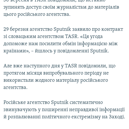
30 вересня в TASR повідомили, що негайно
ВІДЕОУРОКИ «ELIFBE»
зупинять доступ своїм журналістам до матеріалів
Русский
цього російського агентства.
СВІДЧЕННЯ ОКУПАЦІЇ
Qırımtatar
УКРАЇНСЬКА ПРОБЛЕМА КРИМУ
29 березня агентство Sputnik заявило про контракт
ДОЛУЧАЙСЯ!
зі словацьким агентством TASR. «Ця угода
ІНФОГРАФІКА
допоможе нам посилити обмін інформацією між
країнами», – йшлось у повідомленні Sputnik.
Усі сайти RFE/RL
Але вже наступного дня у TASR повідомили, що
протягом місяця випробувального періоду не
використали жодного матеріалу російського
агентства.
Російське агентство Sputnik систематично
звинувачують у поширенні неправдивої інформації
й розпалюванні політичного екстремізму на Заході.