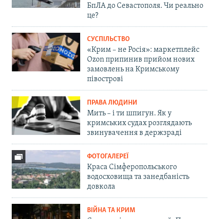
БпЛА до Севастополя. Чи реально
це?
СУСПІЛЬСТВО
«Крим – не Росія»: маркетплейс
Ozon припинив прийом нових
замовлень на Кримському
півострові
ПРАВА ЛЮДИНИ
Мить – і ти шпигун. Як у
кримських судах розглядають
звинувачення в держзраді
ФОТОГАЛЕРЕЇ
Краса Сімферопольського
водосховища та занедбаність
довкола
ВІЙНА ТА КРИМ