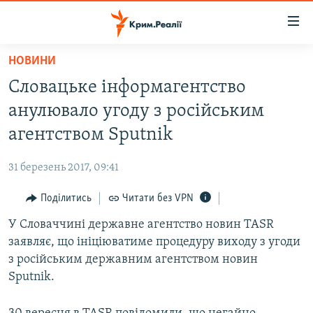
Доступність
посилання
Перейти
НОВИНИ
до
НОВИНИ
Словацьке інформагентство
основного
ВОДА.КРИМ
матеріалу
анулювало угоду з російським
ВІДЕО ТА ФОТО
Перейти
агентством Sputnik
до
ПОЛІТИКА
основної
31 березень 2017, 09:41
БЛОГИ
навігації
Перейти
Поділитись
Читати без VPN
ПОГЛЯД
до
У Словаччині державне агентство новин TASR
ІНТЕРВ'Ю
пошуку
заявляє, що ініціюватиме процедуру виходу з угоди
ВСЕ ЗА ДЕНЬ
з російським державним агентством новин
СПЕЦПРОЕКТИ
Sputnik.
ЯК ОБІЙТИ БЛОКУВАННЯ
ДЕПОРТАЦІЯ