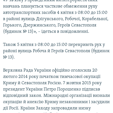
«У зв'язку з проведенням антитерористичних
ВІДЕОУРОКИ «ELIFBE»
навчань планується часткове обмеження руху
Русский
автотранспортних засобів 4 квітня з 08:00 до 15:00
СВІДЧЕННЯ ОКУПАЦІЇ
Qırımtatar
в районі вулиць Дзігунського, Робочої, Корабельної,
УКРАЇНСЬКА ПРОБЛЕМА КРИМУ
Горького, Дзержинського, Героїв Севастополя
(будинок № 13)», – ідеться в повідомленні.
ДОЛУЧАЙСЯ!
ІНФОГРАФІКА
Також 5 квітня з 08:00 до 15:00 перекриють рух у
районі вулиць Робоча й Героїв Севастополя (будинок
Усі сайти RFE/RL
№ 13).
Верховна Рада України офіційно оголосила 20
лютого 2014 року початком тимчасової окупації
Криму й Севастополя Росією. 7 жовтня 2015 року
президент України Петро Порошенко підписав
відповідний закон. Міжнародні організації визнали
окупацію й анексію Криму незаконними і засудили
дії Росії. Країни Заходу запровадили низку