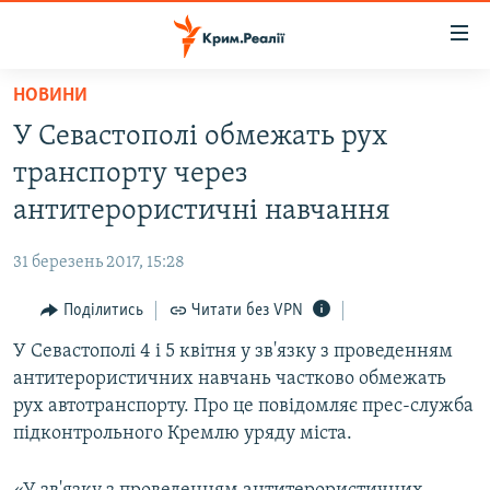
Доступність
посилання
Перейти
НОВИНИ
до
НОВИНИ
У Севастополі обмежать рух
основного
ВОДА.КРИМ
матеріалу
транспорту через
ВІДЕО ТА ФОТО
Перейти
антитерористичні навчання
до
ПОЛІТИКА
основної
31 березень 2017, 15:28
БЛОГИ
навігації
Перейти
Поділитись
Читати без VPN
ПОГЛЯД
до
У Севастополі 4 і 5 квітня у зв'язку з проведенням
ІНТЕРВ'Ю
пошуку
антитерористичних навчань частково обмежать
ВСЕ ЗА ДЕНЬ
рух автотранспорту. Про це повідомляє прес-служба
СПЕЦПРОЕКТИ
підконтрольного Кремлю уряду міста.
ЯК ОБІЙТИ БЛОКУВАННЯ
ДЕПОРТАЦІЯ