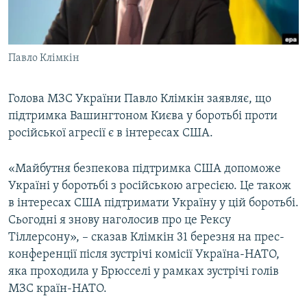
ВІДЕОУРОКИ «ELIFBE»
Русский
СВІДЧЕННЯ ОКУПАЦІЇ
Qırımtatar
Павло Клімкін
УКРАЇНСЬКА ПРОБЛЕМА КРИМУ
ДОЛУЧАЙСЯ!
ІНФОГРАФІКА
Голова МЗС України Павло Клімкін заявляє, що
підтримка Вашингтоном Києва у боротьбі проти
російської агресії є в інтересах США.
Усі сайти RFE/RL
«Майбутня безпекова підтримка США допоможе
Україні у боротьбі з російською агресією. Це також
в інтересах США підтримати Україну у цій боротьбі.
Сьогодні я знову наголосив про це Рексу
Тіллерсону», – сказав Клімкін 31 березня на прес-
конференції після зустрічі комісії Україна-НАТО,
яка проходила у Брюсселі у рамках зустрічі голів
МЗС країн-НАТО.