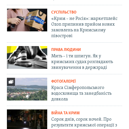
СУСПІЛЬСТВО
«Крим – не Росія»: маркетплейс
Ozon припинив прийом нових
замовлень на Кримському
півострові
ПРАВА ЛЮДИНИ
Мить – і ти шпигун. Як у
кримських судах розглядають
звинувачення в держзраді
ФОТОГАЛЕРЕЇ
Краса Сімферопольського
водосховища та занедбаність
довкола
ВІЙНА ТА КРИМ
Сорок днів, сорок ночей. Про
результати кримської операції з