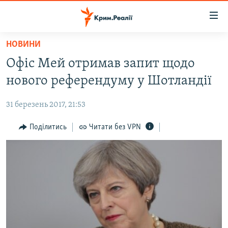
Доступність
посилання
Перейти
НОВИНИ
до
НОВИНИ
Офіс Мей отримав запит щодо
основного
ВОДА.КРИМ
матеріалу
нового референдуму у Шотландії
ВІДЕО ТА ФОТО
Перейти
до
31 березень 2017, 21:53
ПОЛІТИКА
основної
БЛОГИ
Поділитись
Читати без VPN
навігації
Перейти
ПОГЛЯД
до
ІНТЕРВ'Ю
пошуку
ВСЕ ЗА ДЕНЬ
СПЕЦПРОЕКТИ
ЯК ОБІЙТИ БЛОКУВАННЯ
ДЕПОРТАЦІЯ