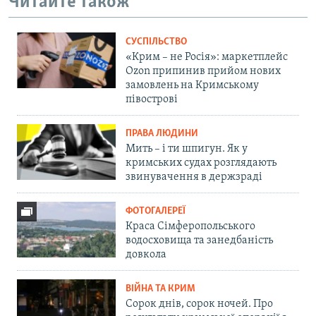
Читайте також
СУСПІЛЬСТВО
«Крим – не Росія»: маркетплейс
Ozon припинив прийом нових
замовлень на Кримському
півострові
ПРАВА ЛЮДИНИ
Мить – і ти шпигун. Як у
кримських судах розглядають
звинувачення в держзраді
ФОТОГАЛЕРЕЇ
Краса Сімферопольського
водосховища та занедбаність
довкола
ВІЙНА ТА КРИМ
Сорок днів, сорок ночей. Про