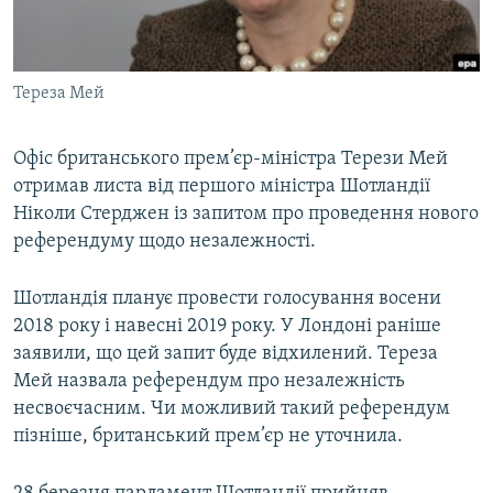
ВІДЕОУРОКИ «ELIFBE»
Русский
СВІДЧЕННЯ ОКУПАЦІЇ
Qırımtatar
Тереза Мей
УКРАЇНСЬКА ПРОБЛЕМА КРИМУ
ДОЛУЧАЙСЯ!
ІНФОГРАФІКА
Офіс британського прем’єр-міністра Терези Мей
отримав листа від першого міністра Шотландії
Ніколи Стерджен із запитом про проведення нового
Усі сайти RFE/RL
референдуму щодо незалежності.
Шотландія планує провести голосування восени
2018 року і навесні 2019 року. У Лондоні раніше
заявили, що цей запит буде відхилений. Тереза
Мей назвала референдум про незалежність
несвоєчасним. Чи можливий такий референдум
пізніше, британський прем’єр не уточнила.