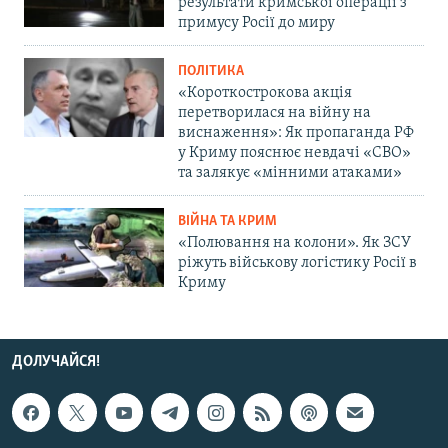
результати кримської операції з
примусу Росії до миру
ПОЛІТИКА
«Короткострокова акція
перетворилася на війну на
виснаження»: Як пропаганда РФ
у Криму пояснює невдачі «СВО»
та залякує «мінними атаками»
ВІЙНА ТА КРИМ
«Полювання на колони». Як ЗСУ
ріжуть військову логістику Росії в
Криму
ДОЛУЧАЙСЯ!