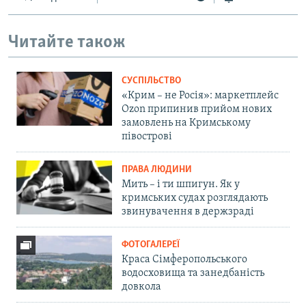
Читайте також
СУСПІЛЬСТВО
«Крим – не Росія»: маркетплейс
Ozon припинив прийом нових
замовлень на Кримському
півострові
ПРАВА ЛЮДИНИ
Мить – і ти шпигун. Як у
кримських судах розглядають
звинувачення в держзраді
ФОТОГАЛЕРЕЇ
Краса Сімферопольського
водосховища та занедбаність
довкола