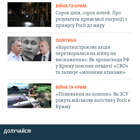
ВІЙНА ТА КРИМ
Сорок днів, сорок ночей. Про
результати кримської операції з
примусу Росії до миру
ПОЛІТИКА
«Короткострокова акція
перетворилася на війну на
виснаження»: Як пропаганда РФ
у Криму пояснює невдачі «СВО»
та залякує «мінними атаками»
ВІЙНА ТА КРИМ
«Полювання на колони». Як ЗСУ
ріжуть військову логістику Росії в
Криму
ДОЛУЧАЙСЯ!