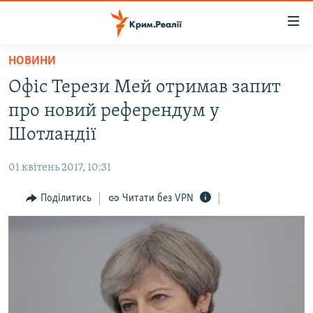
Доступність
посилання
Перейти
НОВИНИ
до
НОВИНИ
Офіс Терези Мей отримав запит
основного
ВОДА.КРИМ
матеріалу
про новий референдум у
ВІДЕО ТА ФОТО
Перейти
Шотландії
до
ПОЛІТИКА
основної
01 квітень 2017, 10:31
БЛОГИ
навігації
Перейти
Поділитись
Читати без VPN
ПОГЛЯД
до
ІНТЕРВ'Ю
пошуку
ВСЕ ЗА ДЕНЬ
СПЕЦПРОЕКТИ
ЯК ОБІЙТИ БЛОКУВАННЯ
ДЕПОРТАЦІЯ