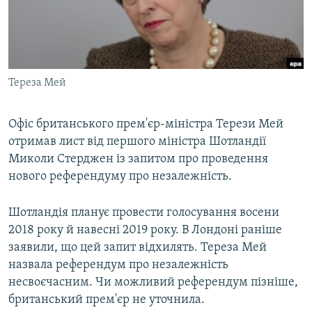
ВІДЕОУРОКИ «ELIFBE»
Русский
СВІДЧЕННЯ ОКУПАЦІЇ
Qırımtatar
УКРАЇНСЬКА ПРОБЛЕМА КРИМУ
Тереза Мей
ДОЛУЧАЙСЯ!
ІНФОГРАФІКА
Офіс британського прем'єр-міністра Терези Мей
отримав лист від першого міністра Шотландії
Усі сайти RFE/RL
Миколи Стерджен із запитом про проведення
нового референдуму про незалежність.
Шотландія планує провести голосування восени
2018 року й навесні 2019 року. В Лондоні раніше
заявили, що цей запит відхилять. Тереза Мей
назвала референдум про незалежність
несвоєчасним. Чи можливий референдум пізніше,
британський прем'єр не уточнила.