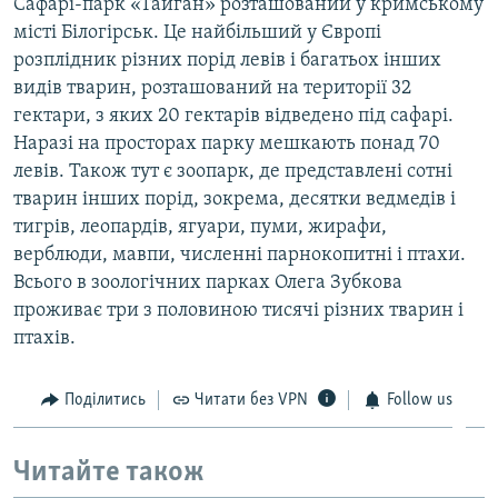
Сафарі-парк «Тайган» розташований у кримському
місті Білогірськ. Це найбільший у Європі
розплідник різних порід левів і багатьох інших
видів тварин, розташований на території 32
гектари, з яких 20 гектарів відведено під сафарі.
Наразі на просторах парку мешкають понад 70
левів. Також тут є зоопарк, де представлені сотні
тварин інших порід, зокрема, десятки ведмедів і
тигрів, леопардів, ягуари, пуми, жирафи,
верблюди, мавпи, численні парнокопитні і птахи.
Всього в зоологічних парках Олега Зубкова
проживає три з половиною тисячі різних тварин і
птахів.
Поділитись
Читати без VPN
Follow us
Читайте також