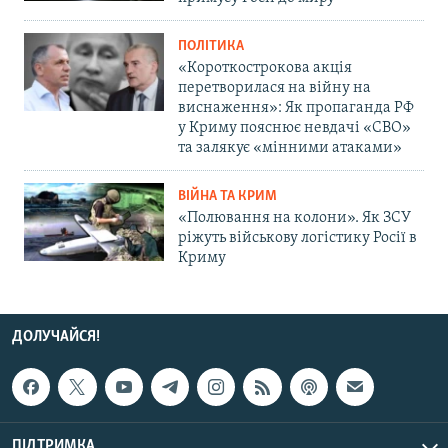
ПОЛІТИКА
«Короткострокова акція
перетворилася на війну на
виснаження»: Як пропаганда РФ
у Криму пояснює невдачі «СВО»
та залякує «мінними атаками»
ВІЙНА ТА КРИМ
«Полювання на колони». Як ЗСУ
ріжуть військову логістику Росії в
Криму
ДОЛУЧАЙСЯ!
ПІДТРИМКА