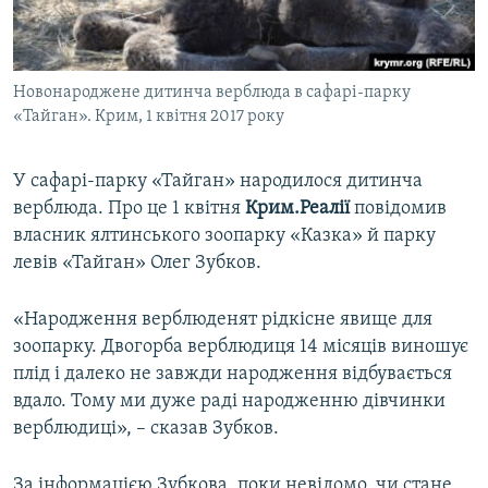
ВІДЕОУРОКИ «ELIFBE»
Русский
СВІДЧЕННЯ ОКУПАЦІЇ
Qırımtatar
Новонароджене дитинча верблюда в сафарі-парку
УКРАЇНСЬКА ПРОБЛЕМА КРИМУ
«Тайган». Крим, 1 квітня 2017 року
ДОЛУЧАЙСЯ!
ІНФОГРАФІКА
У сафарі-парку «Тайган» народилося дитинча
верблюда. Про це 1 квітня
Крим.Реалії
повідомив
власник ялтинського зоопарку «Казка» й парку
Усі сайти RFE/RL
левів «Тайган» Олег Зубков.
«Народження верблюденят рідкісне явище для
зоопарку. Двогорба верблюдиця 14 місяців виношує
плід і далеко не завжди народження відбувається
вдало. Тому ми дуже раді народженню дівчинки
верблюдиці», – сказав Зубков.
За інформацією Зубкова, поки невідомо, чи стане