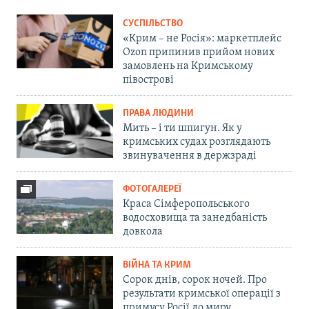
СУСПІЛЬСТВО
«Крим – не Росія»: маркетплейс
Ozon припинив прийом нових
замовлень на Кримському
півострові
ПРАВА ЛЮДИНИ
Мить – і ти шпигун. Як у
кримських судах розглядають
звинувачення в держзраді
ФОТОГАЛЕРЕЇ
Краса Сімферопольського
водосховища та занедбаність
довкола
ВІЙНА ТА КРИМ
Сорок днів, сорок ночей. Про
результати кримської операції з
примусу Росії до миру