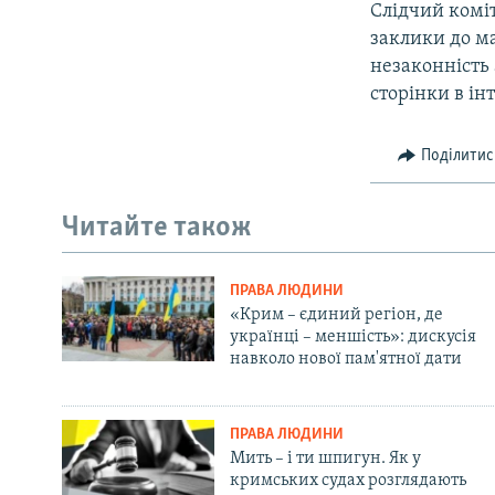
Слідчий коміт
заклики до м
незаконність 
сторінки в ін
Поділитис
Читайте також
ПРАВА ЛЮДИНИ
«Крим – єдиний регіон, де
українці – меншість»: дискусія
навколо нової пам'ятної дати
ПРАВА ЛЮДИНИ
Мить – і ти шпигун. Як у
кримських судах розглядають