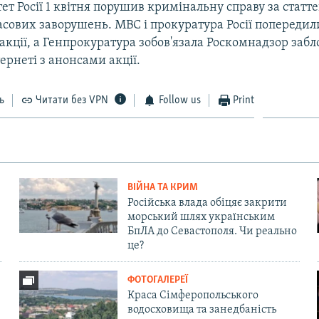
ет Росії 1 квітня порушив кримінальну справу за статт
асових заворушень. МВС і прокуратура Росії попередил
акції, а Генпрокуратура зобов'язала Роскомнадзор заб
тернеті з анонсами акції.
ь
Читати без VPN
Follow us
Print
ВІЙНА ТА КРИМ
Російська влада обіцяє закрити
морський шлях українським
БпЛА до Севастополя. Чи реально
це?
ФОТОГАЛЕРЕЇ
Краса Сімферопольського
водосховища та занедбаність