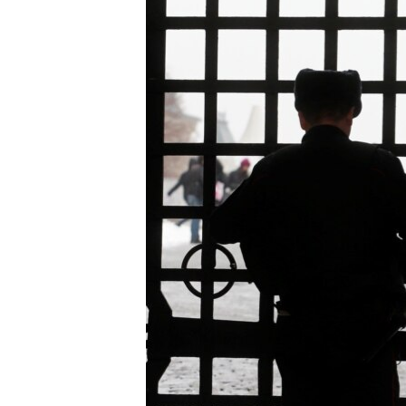
ВІДЕОУРОКИ «ELIFBE»
СВІДЧЕННЯ ОКУПАЦІЇ
УКРАЇНСЬКА ПРОБЛЕМА КРИМУ
ІНФОГРАФІКА