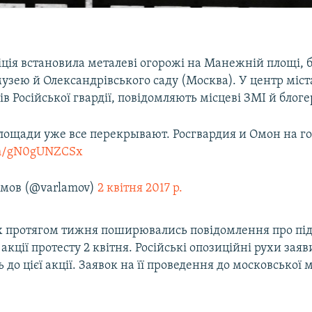
іція встановила металеві огорожі на Манежній площі, б
узею й Олександрівського саду (Москва). У центр міст
в Російської гвардії, повідомляють місцеві ЗМІ й блогер
лощади уже все перекрывают. Росгвардия и Омон на го
com/gN0gUNZCSx
мов (@varlamov)
2 квітня 2017 р.
 протягом тижня поширювались повідомлення про під
акції протесту 2 квітня. Російські опозиційні рухи зая
 до цієї акції. Заявок на її проведення до московської м