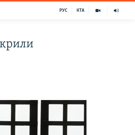
РУС
КТА
екрили