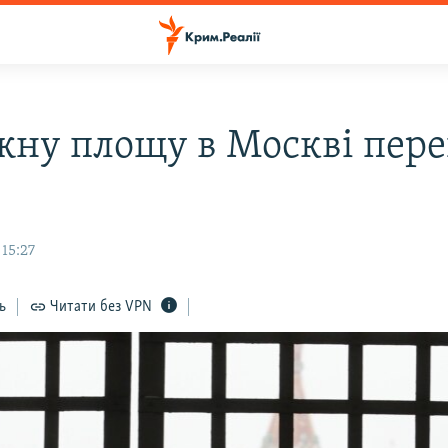
ну площу в Москві пер
 15:27
ь
Читати без VPN