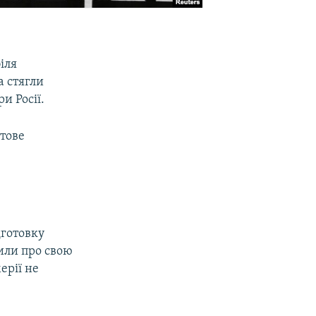
іля
а стягли
и Росії.
тове
готовку
вили про свою
ерії не