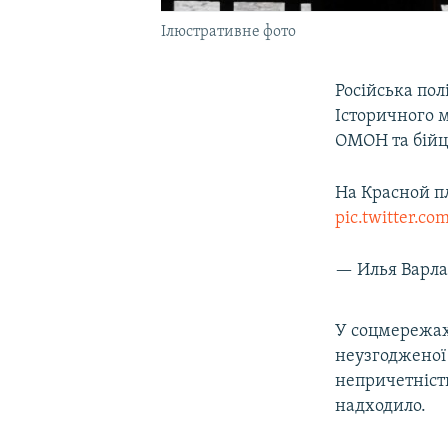
Ілюстративне фото
Російська пол
Історичного м
ОМОН та бійці
На Красной п
pic.twitter.
— Илья Варла
У соцмережах
неузгодженої 
непричетність
надходило.