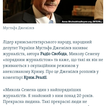
ВІДЕОУРОКИ «ELIFBE»
Русский
СВІДЧЕННЯ ОКУПАЦІЇ
Qırımtatar
УКРАЇНСЬКА ПРОБЛЕМА КРИМУ
Мустафа Джемілєв
ДОЛУЧАЙСЯ!
ІНФОГРАФІКА
Лідер кримськотатарського народу, народний
депутат України Мустафа Джемілєв називає
Усі сайти RFE/RL
журналіста, автора
Радіо Свобода
, Миколу Семену
«порядним журналістом» та каже, що такі як він не
уживаються з окупаційним режимом у
анексованому Криму. Про це Джемілєв розповів у
коментарі
Крим.Реалії
.
«Микола Семена один з найпорядніших
журналістів. Я знайомий з ним понад 20 років.
Прекрасна людина. Такі прекрасні люди не