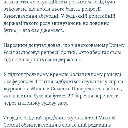
вживаються з окупаційним режимом і слід було
очікувати, що проти нього будуть репресії.
Звинувачення абсурдні. У будь-якій пристойній
державі такого роду звинувачень не повинно
бути», – вважає Джемілєв.
Народний депутат додав, що в анексованому Криму
Росія застосовує репресії до тих, «хто зберігає свою
гідність і вірність своїй державі».
У підконтрольному Кремлю Залізничному райсуді
Сімферополя 3 квітня відбудеться слухання у справі
журналіста Миколи Семени. Попереднє засідання,
яке повинно було відбутися 20 березня перенесли
через маленьку судову залу.
7 грудня слідчий пред'явив журналістові Миколі
Семені обвинувачення в остаточній редакції в