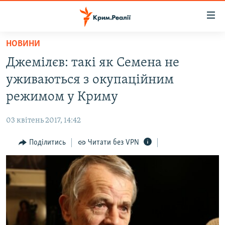
Доступність
посилання
Перейти
НОВИНИ
до
НОВИНИ
Джемілєв: такі як Семена не
основного
ВОДА.КРИМ
матеріалу
уживаються з окупаційним
ВІДЕО ТА ФОТО
Перейти
режимом у Криму
до
ПОЛІТИКА
основної
03 квітень 2017, 14:42
БЛОГИ
навігації
Перейти
Поділитись
Читати без VPN
ПОГЛЯД
до
ІНТЕРВ'Ю
пошуку
ВСЕ ЗА ДЕНЬ
СПЕЦПРОЕКТИ
ЯК ОБІЙТИ БЛОКУВАННЯ
ДЕПОРТАЦІЯ