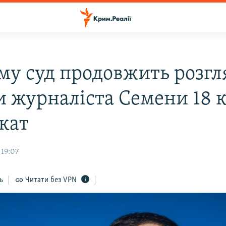
му суд продовжить розгл
и журналіста Семени 18 
окат
 19:07
ь
Читати без VPN