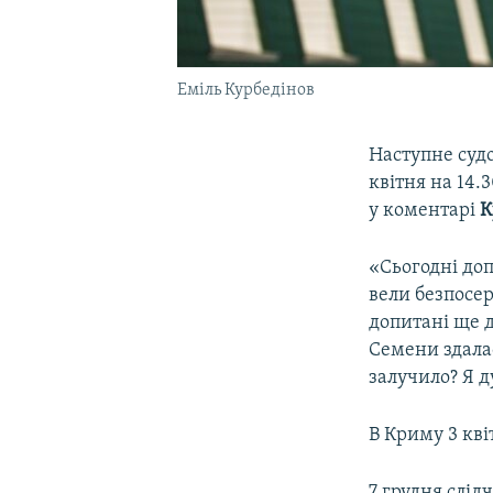
Еміль Курбедінов
Наступне суд
квітня на 14.
у коментарі
К
«Сьогодні доп
вели безпосе
допитані ще д
Семени здалас
залучило? Я д
В Криму 3 кв
7 грудня слід