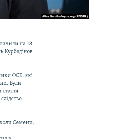
начили на 18
ль Курбедінов
ники ФСБ, які
ни. Були
м стаття
 слідство
иколи Семени.
ння в