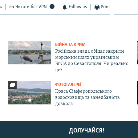
ь
Читати без VPN
Follow us
Print
ВІЙНА ТА КРИМ
Російська влада обіцяє закрити
морський шлях українським
БпЛА до Севастополя. Чи реально
це?
ФОТОГАЛЕРЕЇ
Краса Сімферопольського
водосховища та занедбаність
довкола
ДОЛУЧАЙСЯ!