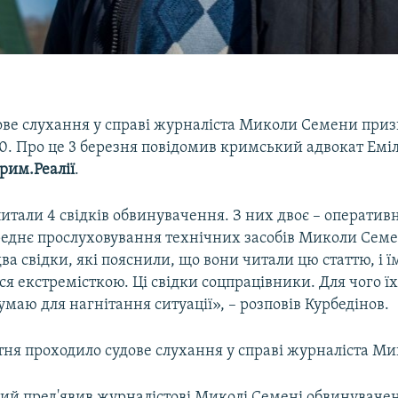
ове слухання у справі журналіста Миколи Семени приз
30. Про це 3 березня повідомив кримський адвокат Емі
рим.Реалії
.
итали 4 свідків обвинувачення. З них двоє – оператив
реднє прослуховування технічних засобів Миколи Семе
ва свідки, які пояснили, що вони читали цю статтю, і ї
я екстремісткою. Ці свідки соцпрацівники. Для чого їх
умаю для нагнітання ситуації», – розповів Курбедінов.
ітня проходило судове слухання у справі журналіста М
чий пред'явив журналістові Миколі Семені обвинуваче