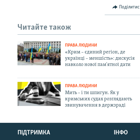
Поділитис
Читайте також
ПРАВА ЛЮДИНИ
«Крим – єдиний регіон, де
українці – меншість»: дискусія
навколо нової пам'ятної дати
ПРАВА ЛЮДИНИ
Мить – і ти шпигун. Як у
кримських судах розглядають
звинувачення в держзраді
Русский
ПІДТРИМКА
ІНФО
Qırımtatar