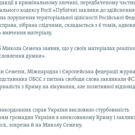
дакції в кримінальному злочині, передбаченому частин
ального кодексу Росії «Публічні заклики до здійснення
а порушення територіальної цілісності Російської Феде
права, зібрана слідчими, складається з 6 томів, адвок
 вивчення матеріалу.
 Микола Семена заявив, що у своїх матеріалах реалізо
исловлення думки».
и Семени, Міжнародна і Європейська федерації журнал
едставника ОБСЄ з питань свободи слова закликали ФСБ
наліста з Криму на лікування, але позитивної відповід
 закордонних справ України висловило стурбованість
ням громадян України в анексованому Криму і заклик
ск, зокрема й на Миколу Семену.