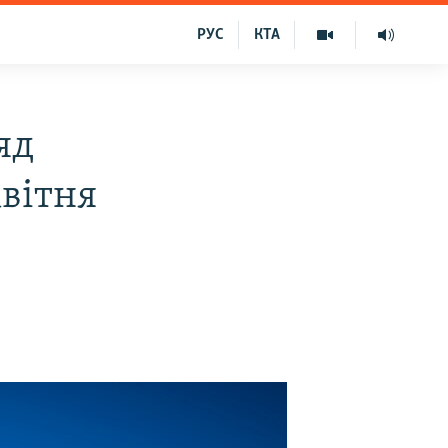
РУС
КТА
яд
квітня