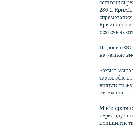
остаточній ре
280.1. Кримін
спрямованих н
Кримінальна с
розпочинають
На допиті ФСБ
на «вільне в
Захист Микол
також офіс пр
випустити жур
отримали.
Міністерство
переслідуван
припинити ти