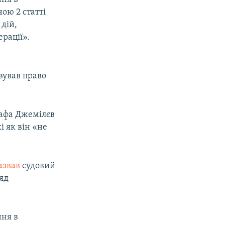
ою 2 статті
 дій,
рації».
вував право
тафа Джемілєв
 як він «не
азвав
судовий
яд
ння в