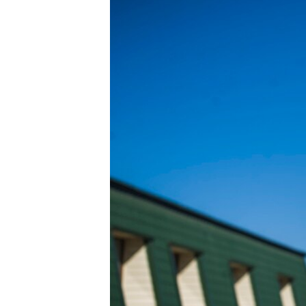
ВІДЕОУРОКИ «ELIFBE»
СВІДЧЕННЯ ОКУПАЦІЇ
УКРАЇНСЬКА ПРОБЛЕМА КРИМУ
ІНФОГРАФІКА