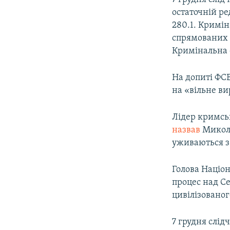
остаточній ре
280.1. Кримін
спрямованих н
Кримінальна с
На допиті ФСБ
на «вільне в
Лідер кримсь
назвав
Миколу
уживаються з
Голова Націон
процес над С
цивілізованог
7 грудня слід