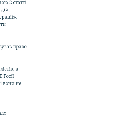
ою 2 статті
 дій,
рації».
ати
вував право
істів, а
 Росії
і вони не
ало