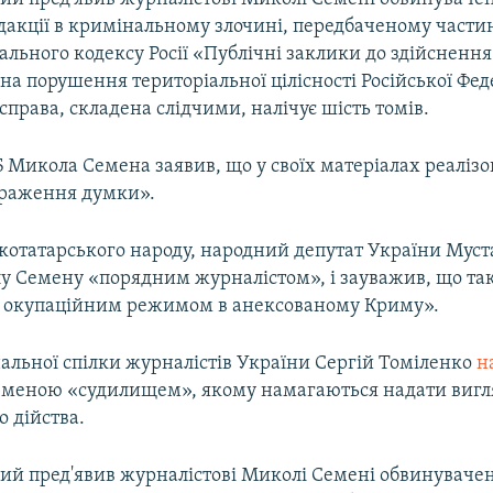
дакції в кримінальному злочині, передбаченому частин
ального кодексу Росії «Публічні заклики до здійснення
а порушення територіальної цілісності Російської Феде
права, складена слідчими, налічує шість томів.
 Микола Семена заявив, що у своїх матеріалах реалізо
ираження думки».
котатарського народу, народний депутат України Мус
 Семену «порядним журналістом», і зауважив, що такі
 окупаційним режимом в анексованому Криму».
альної спілки журналістів України Сергій Томіленко
н
еменою «судилищем», якому намагаються надати вигл
о дійства.
чий пред'явив журналістові Миколі Семені обвинуваче