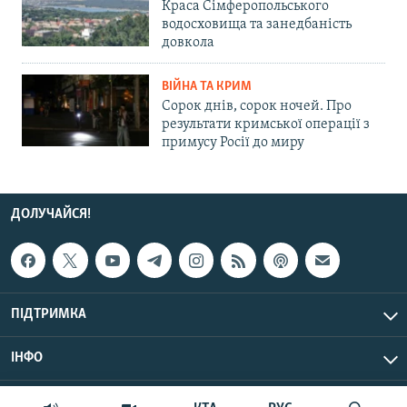
Краса Сімферопольського
водосховища та занедбаність
довкола
ВІЙНА ТА КРИМ
Сорок днів, сорок ночей. Про
результати кримської операції з
примусу Росії до миру
ДОЛУЧАЙСЯ!
ПІДТРИМКА
ІНФО
© Крим.Реалії, 2026 | Усі права застережено.