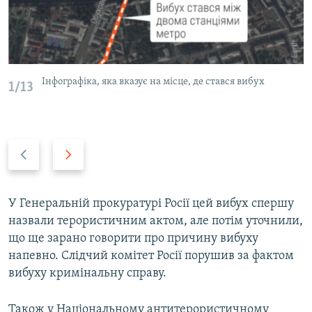
Інфографіка, яка вказує на місце, де стався вибух
1/13
P
N
r
e
e
x
v
t
У Генеральній прокуратурі Росії цей вибух спершу
i
s
назвали терористичним актом, але потім уточнили,
o
l
що ще зарано говорити про причину вибуху
u
i
напевно. Слідчий комітет Росії порушив за фактом
s
d
вибуху кримінальну справу.
s
e
l
Також у Національному антитерористичному