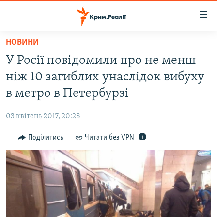
Доступність
посилання
Перейти
НОВИНИ
до
НОВИНИ
У Росії повідомили про не менш
основного
ВОДА.КРИМ
матеріалу
ніж 10 загиблих унаслідок вибуху
ВІДЕО ТА ФОТО
Перейти
в метро в Петербурзі
до
ПОЛІТИКА
основної
03 квітень 2017, 20:28
БЛОГИ
навігації
Перейти
Поділитись
Читати без VPN
ПОГЛЯД
до
ІНТЕРВ'Ю
пошуку
ВСЕ ЗА ДЕНЬ
СПЕЦПРОЕКТИ
ЯК ОБІЙТИ БЛОКУВАННЯ
ДЕПОРТАЦІЯ