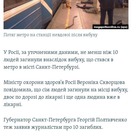
ВІДЕОУРОКИ «ELIFBE»
Русский
СВІДЧЕННЯ ОКУПАЦІЇ
Qırımtatar
УКРАЇНСЬКА ПРОБЛЕМА КРИМУ
Потяг метро на станції невдовзі після вибуху
ДОЛУЧАЙСЯ!
ІНФОГРАФІКА
У Росії, за уточненими даними, не менш ніж 10
людей загинули внаслідок вибуху, що стався в
Усі сайти RFE/RL
метро в місті Санкт-Петербурзі.
Міністр охорони здоров’я Росії Вероніка Скворцова
повідомила, що сім людей загинули на місці вибуху,
двоє по дорозі до лікарні і ще одна людина вже в
лікарні.
Губернатор Санкт-Петербурга Георгій Полтавченко
теж заявив журналістам про 10 загиблих.