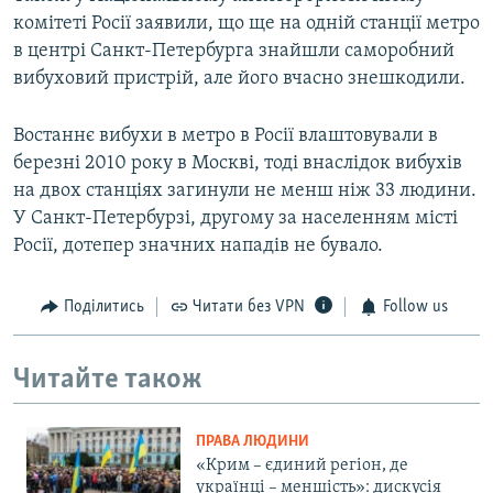
i
комітеті Росії заявили, що ще на одній станції метро
d
в центрі Санкт-Петербурга знайшли саморобний
e
вибуховий пристрій, але його вчасно знешкодили.
Востаннє вибухи в метро в Росії влаштовували в
березні 2010 року в Москві, тоді внаслідок вибухів
на двох станціях загинули не менш ніж 33 людини.
У Санкт-Петербурзі, другому за населенням місті
Росії, дотепер значних нападів не бувало.
Поділитись
Читати без VPN
Follow us
Читайте також
ПРАВА ЛЮДИНИ
«Крим – єдиний регіон, де
українці – меншість»: дискусія