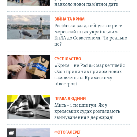
навколо нової пам'ятної дати
ВІЙНА ТА КРИМ
Російська влада обіцяє закрити
морський шлях українським
БпЛА до Севастополя. Чи реально
це?
СУСПІЛЬСТВО
«Крим – не Росія»: маркетплейс
Ozon припинив прийом нових
замовлень на Кримському
півострові
ПРАВА ЛЮДИНИ
Мить – і ти шпигун. Як у
кримських судах розглядають
звинувачення в держзраді
ФОТОГАЛЕРЕЇ