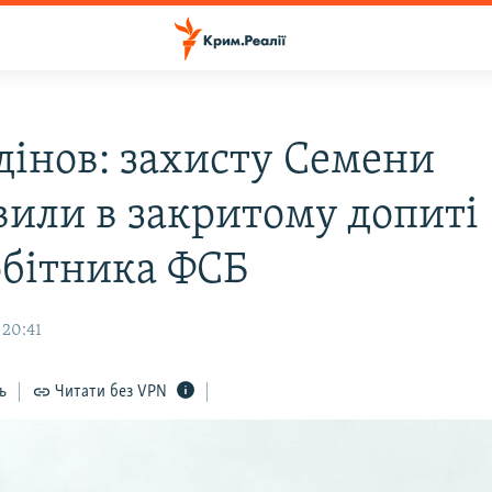
дінов: захисту Семени
вили в закритому допиті
обітника ФСБ
 20:41
ь
Читати без VPN