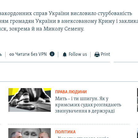
 закордонних справ України висловило стурбованість
ням громадян України в анексованому Криму і заклик
ск, зокрема й на Миколу Семену.
ь
Читати без VPN
Follow us
Print
ПРАВА ЛЮДИНИ
Мить – і ти шпигун. Як у
кримських судах розглядають
звинувачення в держзраді
ПОЛІТИКА