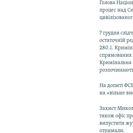
Голова Націон
процес над С
цивілізованог
7 грудня слід
остаточній ре
280.1. Кримін
спрямованих н
Кримінальна с
розпочинають
На допиті ФСБ
на «вільне в
Захист Микол
також офіс пр
випустити жур
отримали.