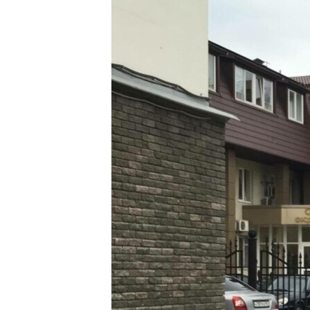
ВІДЕОУРОКИ «ELIFBE»
СВІДЧЕННЯ ОКУПАЦІЇ
УКРАЇНСЬКА ПРОБЛЕМА КРИМУ
ІНФОГРАФІКА