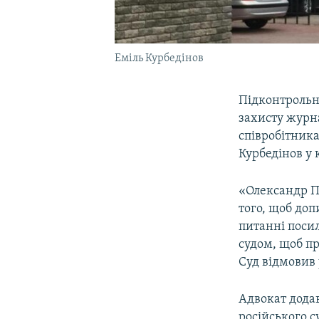
Еміль Курбедінов
Підконтрольн
захисту журна
співробітник
Курбедінов у
«Олександр П
того, щоб доп
питанні поси
судом, щоб пр
Суд відмовив 
Адвокат дода
російського с