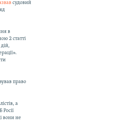
азвав
судовий
яд
ння в
ою 2 статті
 дій,
рації».
ати
вував право
істів, а
 Росії
і вони не