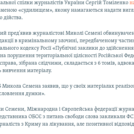
альної спілки журналістів України Сергій Томіленко
н
еменою «судилищем», якому намагаються надати вигл
о дійства.
чий пред'явив журналістові Миколі Семені обвинуваче
дакції в кримінальному злочині, передбаченому частин
ального кодексу Росії «Публічні заклики до здійснення
а порушення територіальної цілісності Російської Феде
права, зібрана слідчими, складається з 6 томів, адвок
 вивчення матеріалу.
 Микола Семена заявив, що у своїх матеріалах реалізо
исловлення думки».
и Семени, Міжнародна і Європейська федерації журнал
едставника ОБСЄ з питань свободи слова закликали ФСБ
наліста з Криму на лікування, але позитивної відповід