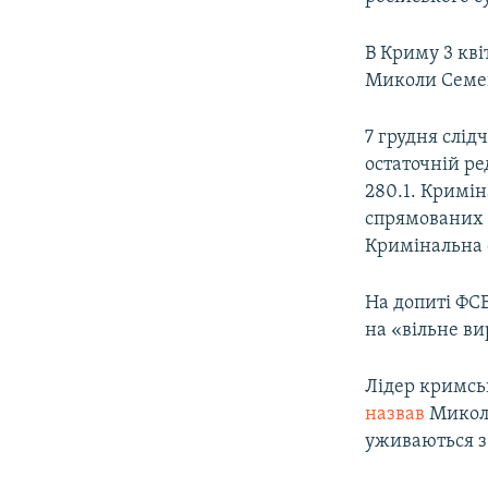
В Криму 3 кві
Миколи Семен
7 грудня слід
остаточній ре
280.1. Кримін
спрямованих н
Кримінальна с
На допиті ФСБ
на «вільне в
Лідер кримсь
назвав
Миколу
уживаються з