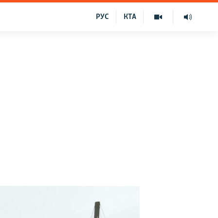
РУС
КТА