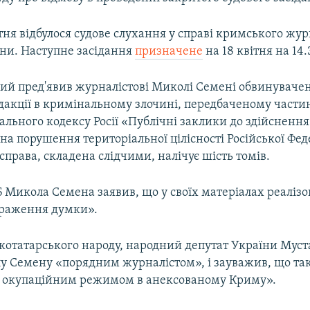
тня відбулося судове слухання у справі кримського жур
и. Наступне засідання
призначене
на 18 квітня на 14.
чий пред'явив журналістові Миколі Семені обвинуваче
дакції в кримінальному злочині, передбаченому частин
ального кодексу Росії «Публічні заклики до здійснення
а порушення територіальної цілісності Російської Феде
права, складена слідчими, налічує шість томів.
 Микола Семена заявив, що у своїх матеріалах реалізо
ираження думки».
котатарського народу, народний депутат України Мус
 Семену «порядним журналістом», і зауважив, що такі
 окупаційним режимом в анексованому Криму».