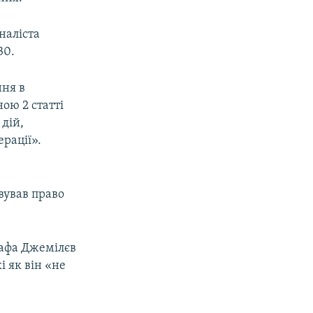
наліста
30.
ння в
ою 2 статті
 дій,
рації».
вував право
тафа Джемілєв
 як він «не