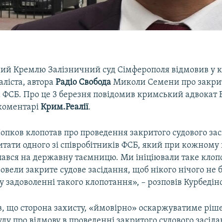
ий Кремлю Залізничний суд Сімферополя відмовив у к
ліста, автора
Радіо Свобода
Миколи Семени про закри
а ФСБ. Про це 3 березня повідомив кримський адвокат 
 коментарі
Крим.Реалії
.
опков клопотав про проведення закритого судового зас
итати одного зі співробітників ФСБ, який при кожном
лався на державну таємницю. Ми ініціювали таке клоп
овели закрите судове засідання, щоб нікого нічого не
у задоволенні такого клопотання», – розповів Курбедін
в, що сторона захисту, «ймовірно» оскаржуватиме ріш
уду про відмову в проведенні закритого судового засіда