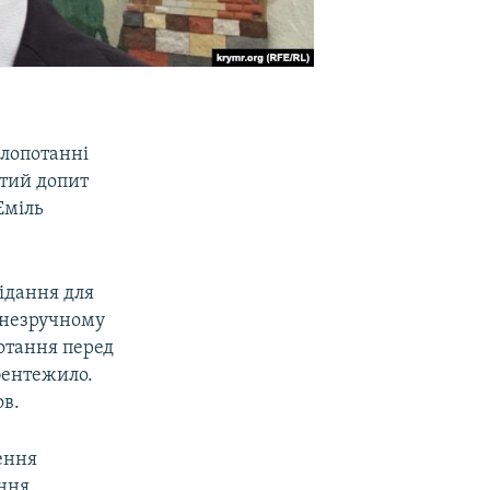
лопотанні
тий допит
Еміль
ідання для
у незручному
отання перед
 бентежило.
ов.
ення
ння.