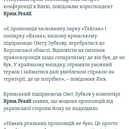
ВІДЕОУРОКИ «ELIFBE»
конференції в Києві, повідомляє кореспондент
Русский
Крим.Реалії
.
СВІДЧЕННЯ ОКУПАЦІЇ
Qırımtatar
УКРАЇНСЬКА ПРОБЛЕМА КРИМУ
«Є пропозиція засновнику парку «Тайган» і
зоопарку «Казка», нашому кримському
ДОЛУЧАЙСЯ!
ІНФОГРАФІКА
підприємцю Олегу Зубкову, перебратися до
Херсонської області. Відповісти на питання
правоохоронців щодо сепаратизму: де він був, де не
Усі сайти RFE/RL
був. У крайньому випадку, отримати умовний
термін і займатися далі улюбленою справою на
території, де це потрібно», – повідомив Лієв.
Кримський підприємець Олег Зубков у коментарі
Крим.Реалії
заявив, що жодних пропозицій від
української сторони йому не надходило.
«Ніяких реальних пропозицій не було. Це просто