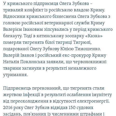
У кримського підприємця Олега Зубкова –
тривалий конфлікт із російською владою Криму.
Відносини кримського бізнесмена Олега Зубкова з
головою російської ветеринарної служби Криму
Валерієм Івановим зіпсувались у період кримського
блекауту. Тоді в ялтинському зоопарку «Казка»
померли тигренята білої тигриці Тигрюлі,
подарованої Олегу Зубкову Юлією Тимошенко.
Валерій Іванов і російський екс-прокурор Криму
Наталія Поклонська заявили, що червонокнижні
тварини загинули в результаті неналежного
утримання.
Підприємець переконаний, що тигренята стали
жертвою інфекції в результаті ослаблення імунітету
від переохолодження в відсутності електроенергії.
2016 року Олег Зубков відвідав 150 судових
засідань, пов'язаних із численними штрафами і