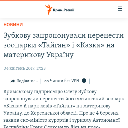
Доступність
посилання
Перейти
НОВИНИ
до
НОВИНИ
Зубкову запропонували перенести
основного
ВОДА.КРИМ
матеріалу
зоопарки «Тайган» і «Казка» на
ВІДЕО ТА ФОТО
Перейти
материкову Україну
до
ПОЛІТИКА
основної
04 квітень 2017, 17:23
БЛОГИ
навігації
Перейти
Поділитись
Читати без VPN
ПОГЛЯД
до
Кримському підприємцю Олегу Зубкову
ІНТЕРВ'Ю
пошуку
запропонували перенести його ялтинський зоопарк
ВСЕ ЗА ДЕНЬ
«Казка» й парк левів «Тайган» на материкову
СПЕЦПРОЕКТИ
Україну, до Херсонської області. Про це 4 березня
заявив екс-міністр курортів і туризму Автономної
ЯК ОБІЙТИ БЛОКУВАННЯ
ДЕПОРТАЦІЯ
Республіки Крим Олександр Лієв на прес-