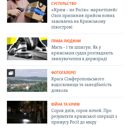
СУСПІЛЬСТВО
«Крим – не Росія»: маркетплейс
Ozon припинив прийом нових
замовлень на Кримському
півострові
ПРАВА ЛЮДИНИ
Мить – і ти шпигун. Як у
кримських судах розглядають
звинувачення в держзраді
ФОТОГАЛЕРЕЇ
Краса Сімферопольського
водосховища та занедбаність
довкола
ВІЙНА ТА КРИМ
Сорок днів, сорок ночей. Про
результати кримської операції з
примусу Росії до миру