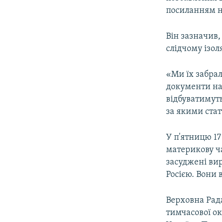
ВІДЕОУРОКИ «ELIFBE»
посиланням н
СВІДЧЕННЯ ОКУПАЦІЇ
Він зазначив,
УКРАЇНСЬКА ПРОБЛЕМА КРИМУ
слідчому ізол
ІНФОГРАФІКА
«Ми їх забрал
документи на 
відбуватимуть
за якими ста
У п'ятницю 17
материкову ча
засуджені вир
Росією. Вони
Верховна Рада
тимчасової ок