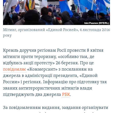
ВІДЕОУРОКИ «ELIFBE»
Русский
СВІДЧЕННЯ ОКУПАЦІЇ
Qırımtatar
УКРАЇНСЬКА ПРОБЛЕМА КРИМУ
Мітинг, організований «Единой Росией», 4 листопада 2016
ДОЛУЧАЙСЯ!
ІНФОГРАФІКА
року
Кремль доручив регіонам Росії провести 8 квітня
Усі сайти RFE/RL
мітинги проти тероризму, «особливо там, де
відбулись акції протесту» 26 березня. Про це
повідомляє
«Коммерсант» з посиланням на
джерела в адміністрації президента, «Единой
России» і регіонах. Інформацію про підготовку так
званих антитерористичних мітингів влади
підтверджують два джерела
РБК
.
За повідомленням видання, завдання організувати