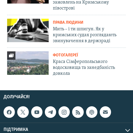
замовлень на Кримському
півострові
ПРАВА ЛЮДИНИ
Мить – і ти шпигун. Як у
кримських судах розглядають
звинувачення в держзраді
ФОТОГАЛЕРЕЇ
Краса Сімферопольського
водосховища та занедбаність
довкола
ДОЛУЧАЙСЯ!
ПІДТРИМКА