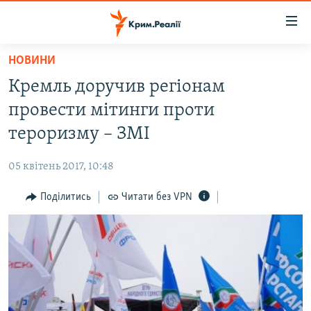
Доступність
посилання
Перейти
НОВИНИ
до
НОВИНИ
Кремль доручив регіонам
основного
ВОДА.КРИМ
матеріалу
провести мітинги проти
ВІДЕО ТА ФОТО
Перейти
тероризму – ЗМІ
до
ПОЛІТИКА
основної
05 квітень 2017, 10:48
БЛОГИ
навігації
Перейти
Поділитись
Читати без VPN
ПОГЛЯД
до
ІНТЕРВ'Ю
пошуку
ВСЕ ЗА ДЕНЬ
СПЕЦПРОЕКТИ
ЯК ОБІЙТИ БЛОКУВАННЯ
ДЕПОРТАЦІЯ