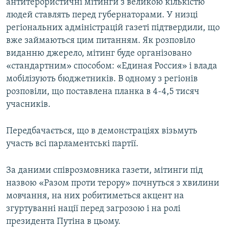
антитерористичні мітинги з великою кількістю
людей ставлять перед губернаторами. У низці
регіональних адміністрацій газеті підтвердили, що
вже займаються цим питанням. Як розповіло
виданню джерело, мітинг буде організовано
«стандартним» способом: «Единая Россия» і влада
мобілізують бюджетників. В одному з регіонів
розповіли, що поставлена планка в 4-4,5 тисяч
учасників.
Передбачається, що в демонстраціях візьмуть
участь всі парламентські партії.
За даними співрозмовника газети, мітинги під
назвою «Разом проти терору» почнуться з хвилини
мовчання, на них робитиметься акцент на
згуртуванні нації перед загрозою і на ролі
президента Путіна в цьому.