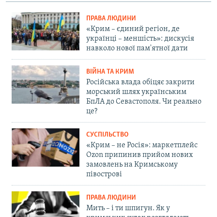
ПРАВА ЛЮДИНИ
«Крим – єдиний регіон, де
українці – меншість»: дискусія
навколо нової пам'ятної дати
ВІЙНА ТА КРИМ
Російська влада обіцяє закрити
морський шлях українським
БпЛА до Севастополя. Чи реально
це?
СУСПІЛЬСТВО
«Крим – не Росія»: маркетплейс
Ozon припинив прийом нових
замовлень на Кримському
півострові
ПРАВА ЛЮДИНИ
Мить – і ти шпигун. Як у