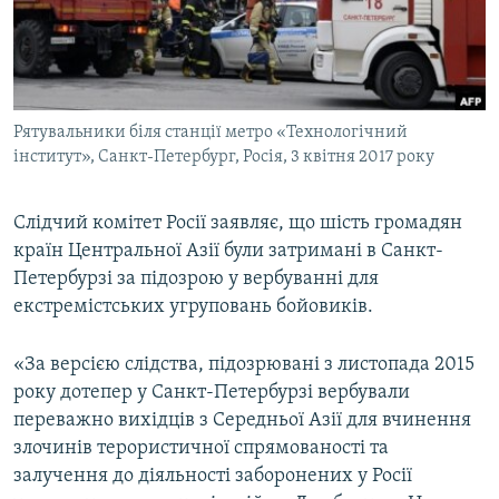
ВІДЕОУРОКИ «ELIFBE»
Русский
СВІДЧЕННЯ ОКУПАЦІЇ
Qırımtatar
УКРАЇНСЬКА ПРОБЛЕМА КРИМУ
Рятувальники біля станції метро «Технологічний
ДОЛУЧАЙСЯ!
ІНФОГРАФІКА
інститут», Санкт-Петербург, Росія, 3 квітня 2017 року
Слідчий комітет Росії заявляє, що шість громадян
Усі сайти RFE/RL
країн Центральної Азії були затримані в Санкт-
Петербурзі за підозрою у вербуванні для
екстремістських угруповань бойовиків.
«За версією слідства, підозрювані з листопада 2015
року дотепер у Санкт-Петербурзі вербували
переважно вихідців з Середньої Азії для вчинення
злочинів терористичної спрямованості та
залучення до діяльності заборонених у Росії