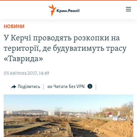
Доступність
посилання
Перейти
НОВИНИ
до
НОВИНИ
У Керчі проводять розкопки на
основного
ВОДА.КРИМ
матеріалу
території, де будуватимуть трасу
ВІДЕО ТА ФОТО
Перейти
«Таврида»
до
ПОЛІТИКА
основної
05 квітень 2017, 14:49
БЛОГИ
навігації
Перейти
Поділитись
Читати без VPN
ПОГЛЯД
до
ІНТЕРВ'Ю
пошуку
ВСЕ ЗА ДЕНЬ
СПЕЦПРОЕКТИ
ЯК ОБІЙТИ БЛОКУВАННЯ
ДЕПОРТАЦІЯ