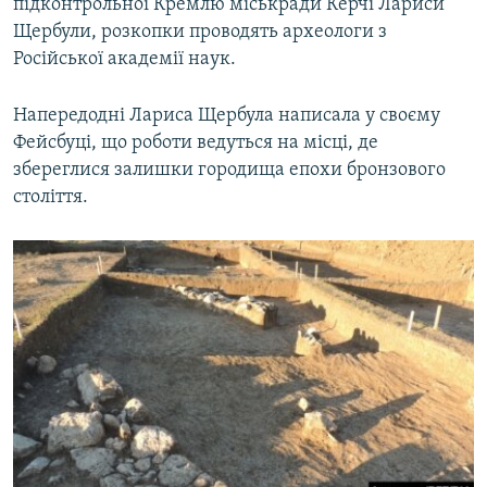
підконтрольної Кремлю міськради Керчі Лариси
Щербули, розкопки проводять археологи з
Російської академії наук.
Напередодні Лариса Щербула написала у своєму
Фейсбуці, що роботи ведуться на місці, де
збереглися залишки городища епохи бронзового
століття.