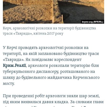
ВІДЕОУРОКИ «ELIFBE»
Русский
СВІДЧЕННЯ ОКУПАЦІЇ
Qırımtatar
УКРАЇНСЬКА ПРОБЛЕМА КРИМУ
Керч, археологічні розкопки на території будівництва
ДОЛУЧАЙСЯ!
ІНФОГРАФІКА
траси «Таврида», квітень 2017 року
У Керчі проводять археологічні розкопки на
Усі сайти RFE/RL
території, на якій заплановано будівництво траси
«Таврида». Як повідомляє кореспондент
Крим.Реалії
, археологи розкопали територію біля
туберкульозного диспансеру, розташованого на
шляху до будівельного майданчика Керченського
мосту.
При проведенні робіт археологи зняли шар землі,
під яким виявилася давня кладка. За словами глави