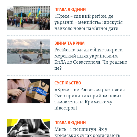
ПРАВА ЛЮДИНИ
«Крим – єдиний регіон, де
українці – меншість»: дискусія
навколо нової пам'ятної дати
ВІЙНА ТА КРИМ
Російська влада обіцяє закрити
морський шлях українським
БпЛА до Севастополя. Чи реально
це?
СУСПІЛЬСТВО
«Крим – не Росія»: маркетплейс
Ozon припинив прийом нових
замовлень на Кримському
півострові
ПРАВА ЛЮДИНИ
Мить – і ти шпигун. Як у
кримських судах розглядають