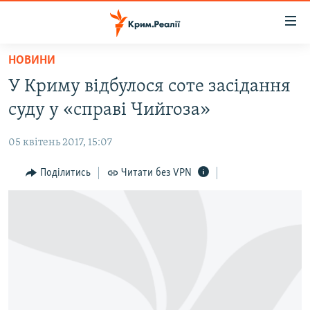
Доступність
посилання
Перейти
НОВИНИ
до
НОВИНИ
У Криму відбулося соте засідання
основного
ВОДА.КРИМ
матеріалу
суду у «справі Чийгоза»
ВІДЕО ТА ФОТО
Перейти
до
05 квітень 2017, 15:07
ПОЛІТИКА
основної
БЛОГИ
Поділитись
Читати без VPN
навігації
Перейти
ПОГЛЯД
до
ІНТЕРВ'Ю
пошуку
ВСЕ ЗА ДЕНЬ
СПЕЦПРОЕКТИ
ЯК ОБІЙТИ БЛОКУВАННЯ
ДЕПОРТАЦІЯ