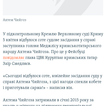
ВІДЕОУРОКИ «ELIFBE»
Русский
СВІДЧЕННЯ ОКУПАЦІЇ
Qırımtatar
Ахтем Чийгоз
УКРАЇНСЬКА ПРОБЛЕМА КРИМУ
ДОЛУЧАЙСЯ!
ІНФОГРАФІКА
У підконтрольному Кремлю Верховному суді Криму
5 квітня відбулося соте судове засідання у справі
заступника голови Меджлісу кримськотатарського
Усі сайти RFE/RL
народу Ахтема Чийгоза. Про це у Фейсбуці
повідомляє
глава ЦВК Курултаю кримських татар
Заїр Смедляєв.
«Сьогодні відбулося соте, ювілейне засідання суду у
справі Ахтема Чийгоза, з цієї нагоди спекли кобете
і приготували сарма!» – написав він.
Ахтема Чийгоза затримали в січні 2015 року за