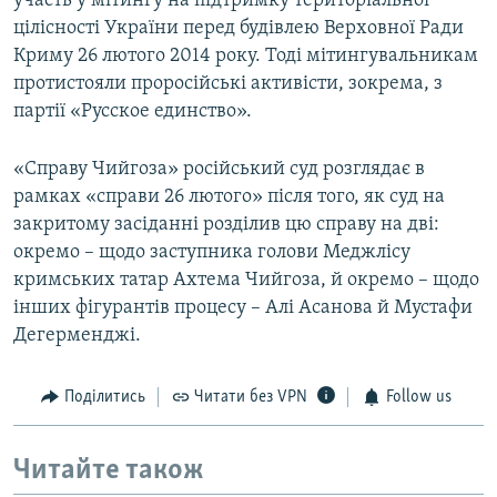
участь у мітингу на підтримку територіальної
цілісності України перед будівлею Верховної Ради
Криму 26 лютого 2014 року. Тоді мітингувальникам
протистояли проросійські активісти, зокрема, з
партії «Русское единство».
«Справу Чийгоза» російський суд розглядає в
рамках «справи 26 лютого» після того, як суд на
закритому засіданні розділив цю справу на дві:
окремо – щодо заступника голови Меджлісу
кримських татар Ахтема Чийгоза, й окремо – щодо
інших фігурантів процесу – Алі Асанова й Мустафи
Дегерменджі.
Поділитись
Читати без VPN
Follow us
Читайте також