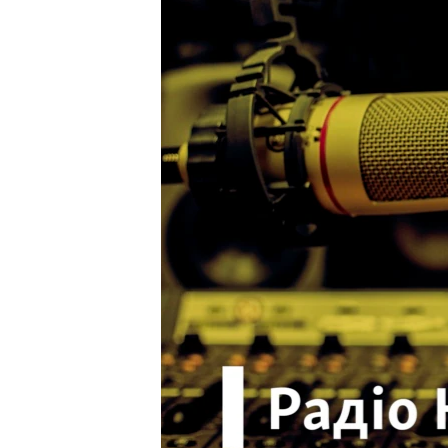
ВІДЕОУРОКИ «ELIFBE»
СВІДЧЕННЯ ОКУПАЦІЇ
УКРАЇНСЬКА ПРОБЛЕМА КРИМУ
ІНФОГРАФІКА