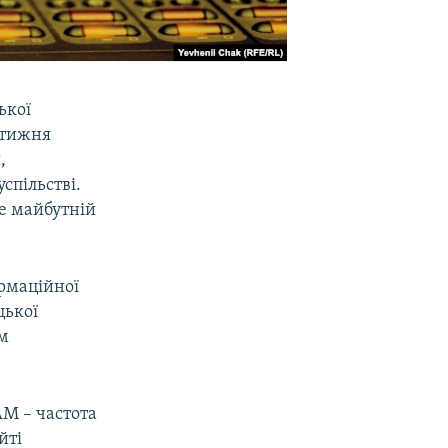
ької
 тижня
,
спільстві.
де майбутній
рмаційної
цької
ем
АМ – частота
йті