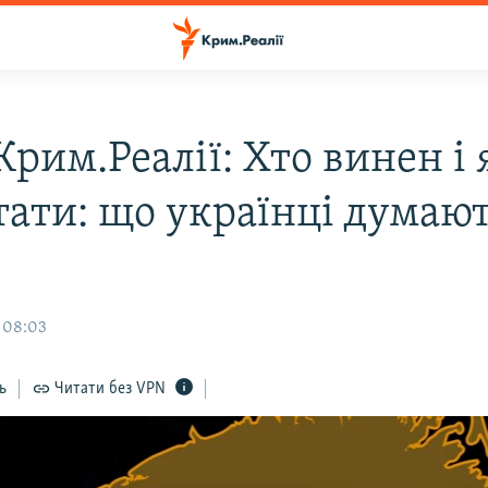
Крим.Реалії: Хто винен і 
тати: що українці думаю
, 08:03
ь
Читати без VPN