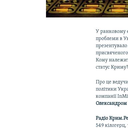
У ранковому 
проблеми в У
презентувало 
присвяченого 
Кому належить
статус Криму
Про це ведуч
політики Укр
компанії InM
Олександром
Радіо Крим.Ре
549 кілогерц,