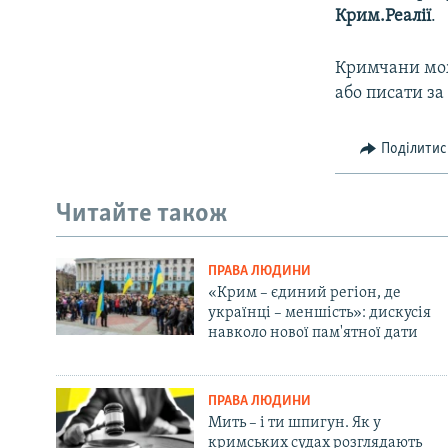
Крим.Реалії
.
Кримчани мож
або писати за
Поділитис
Читайте також
ПРАВА ЛЮДИНИ
«Крим – єдиний регіон, де
українці – меншість»: дискусія
навколо нової пам'ятної дати
ПРАВА ЛЮДИНИ
Мить – і ти шпигун. Як у
кримських судах розглядають