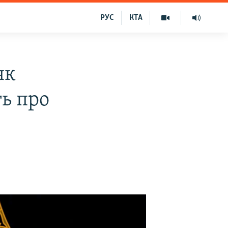
РУС
КТА
як
ть про