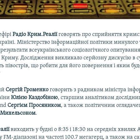
ефірі
Радіо Крим.Реалії
говорять про сприйняття кримс
країні. Міністерство інформаційної політики минулого
результати всеукраїнського соціологічного опитування
Криму. Дослідження викликало серйозну дискусію в су
 півострів, що робити для його повернення і яким бу
?
ий
Сергій Громенко
говорить з радником міністра інфо
аїни
Юлією Каздобіною
, старшим аналітиком дослідни
ind
Сергієм Просяником
, а також політичним оглядач
 Михельсоном
.
алії
виходить у будні о 8:35 і 18:30 на середніх хвилях 
 у FM-діапазоні на частоті 100.7 мегагерц, а також на са