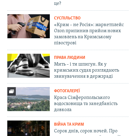
це?
СУСПІЛЬСТВО
«Крим – не Росія»: маркетплейс
Ozon припинив прийом нових
замовлень на Кримському
півострові
ПРАВА ЛЮДИНИ
Мить – і ти шпигун. Як у
кримських судах розглядають
звинувачення в держзраді
ФОТОГАЛЕРЕЇ
Краса Сімферопольського
водосховища та занедбаність
довкола
ВІЙНА ТА КРИМ
Сорок днів, сорок ночей. Про