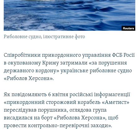
ВІДЕОУРОКИ «ELIFBE»
Русский
СВІДЧЕННЯ ОКУПАЦІЇ
Qırımtatar
УКРАЇНСЬКА ПРОБЛЕМА КРИМУ
Риболовне судно, ілюстративне фото
ДОЛУЧАЙСЯ!
ІНФОГРАФІКА
Співробітники прикордонного управління ФСБ Росії
в окупованому Криму затримали «за порушення
Усі сайти RFE/RL
державного кордону» українське риболовне судно
«Риболов Херсона».
Як повідомляють 6 квітня російські інформагенції
«прикордонний сторожовий корабель «Аметист»
переслідував порушника, оглядова група
висадилася на борт «Риболова Херсона», щоб
провести контрольно-перевірочні заходи».