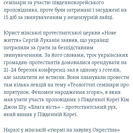
семінари за участю південнокорейського
проповідника, проте були затримані і засуджені на
15 діб за звинуваченням у нецензурній лайці.
Юрист мінської протестантської церкви «Нове
життя» Сергій Луканін заявив, що українці
потрапили за ґрати за безпідставним
звинуваченням. За його словами, троє українських
громадян-протестантів домовилися орендувати на
21–24 березня конференц-зал в одному з готелів,
але заплатити не встигли. Вони планували провести
там кілька лекцій на тему «Теологічні семінари про
порятунок. Феномен народження згори», в яких
мав узяти участь проповідник з Південної Кореї Кім
Джон Шу. «Блага вість» – протестантський рух,
який виник у Південній Кореї.
Наразі у мінській «тюрмі на завулку Окрестіна»