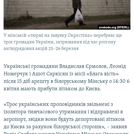
ВІДЕОУРОКИ «ELIFBE»
Русский
СВІДЧЕННЯ ОКУПАЦІЇ
Qırımtatar
УКРАЇНСЬКА ПРОБЛЕМА КРИМУ
У мінській «тюрмі на завулку Окрестіна» перебуває ще
ДОЛУЧАЙСЯ!
ІНФОГРАФІКА
троє громадян України, затриманих під час розгону
антиурядових акцій 25–26 березня
Усі сайти RFE/RL
Українські громадяни Владислав Єрмолов, Леонід
Номерчук і Ашот Саркісян із місії «Блага вість»
після 15 діб арешту в білоруському Мінську о 14:30 6
квітня мають прибути літаком до Києва.
«Троє українських проповідників звільнені з
ізолятора тимчасового утримання і відправлені в
аеропорт, звідки вони будуть депортовані літаком
до Києва за рахунок білоруської сторони», – заявив