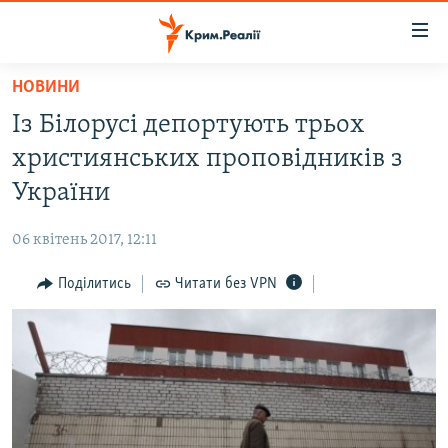
Доступність
посилання
Перейти
НОВИНИ
до
НОВИНИ
Із Білорусі депортують трьох
основного
ВОДА.КРИМ
матеріалу
християнських проповідників з
ВІДЕО ТА ФОТО
Перейти
України
до
ПОЛІТИКА
основної
06 квітень 2017, 12:11
БЛОГИ
навігації
Перейти
Поділитись
Читати без VPN
ПОГЛЯД
до
ІНТЕРВ'Ю
пошуку
ВСЕ ЗА ДЕНЬ
СПЕЦПРОЕКТИ
ЯК ОБІЙТИ БЛОКУВАННЯ
ДЕПОРТАЦІЯ