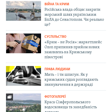
ВІЙНА ТА КРИМ
Російська влада обіцяє закрити
морський шлях українським
БпЛА до Севастополя. Чи реально
це?
СУСПІЛЬСТВО
«Крим – не Росія»: маркетплейс
Ozon припинив прийом нових
замовлень на Кримському
півострові
ПРАВА ЛЮДИНИ
Мить – і ти шпигун. Як у
кримських судах розглядають
звинувачення в держзраді
ФОТОГАЛЕРЕЇ
Краса Сімферопольського
водосховища та занедбаність