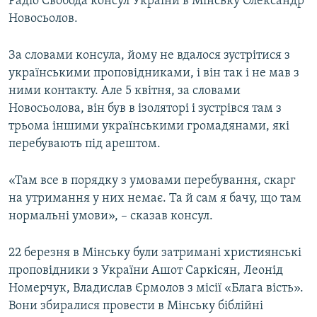
Радіо Свобода консул України в Мінську Олександр
Новосьолов.
За словами консула, йому не вдалося зустрітися з
українськими проповідниками, і він так і не мав з
ними контакту. Але 5 квітня, за словами
Новосьолова, він був в ізоляторі і зустрівся там з
трьома іншими українськими громадянами, які
перебувають під арештом.
«Там все в порядку з умовами перебування, скарг
на утримання у них немає. Та й сам я бачу, що там
нормальні умови», – сказав консул.
22 березня в Мінську були затримані християнські
проповідники з України Ашот Саркісян, Леонід
Номерчук, Владислав Єрмолов з місії «Блага вість».
Вони збиралися провести в Мінську біблійні