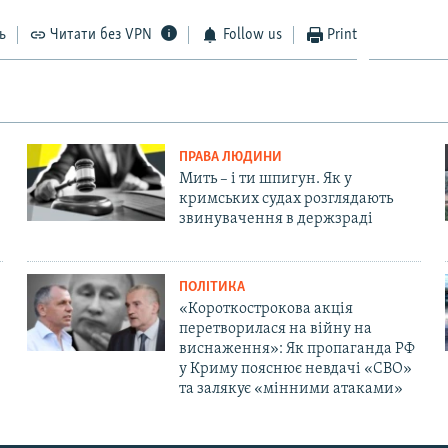
ь
Читати без VPN
Follow us
Print
ПРАВА ЛЮДИНИ
Мить – і ти шпигун. Як у
кримських судах розглядають
звинувачення в держзраді
ПОЛІТИКА
«Короткострокова акція
перетворилася на війну на
виснаження»: Як пропаганда РФ
у Криму пояснює невдачі «СВО»
та залякує «мінними атаками»