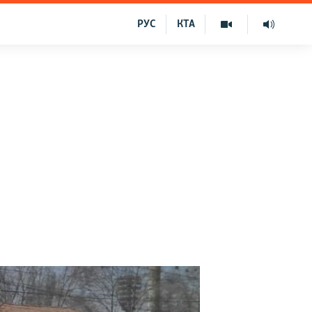
РУС
КТА
с