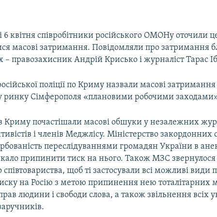
і 6 квітня співробітники російського ОМОНу оточили 
ися масові затримання. Повідомляли про затримання б
их – правозахисник Андрій Крисько і журналіст Тарас І
російської поліції по Криму назвали масові затримання
 ринку Сімферополя «плановими робочими заходами»
 в Криму почастішали масові обшуки у незалежних жур
ивістів і членів Меджлісу. Міністерство закордонних 
урбованість переслідуваннями громадян України в ан
икало припинити тиск на нього. Також МЗС звернулося
співтовариства, щоб ті застосували всі можливі види п
тиску на Росію з метою припинення нею тоталітарних м
ав людини і свободи слова, а також звільнення всіх 
 заручників.