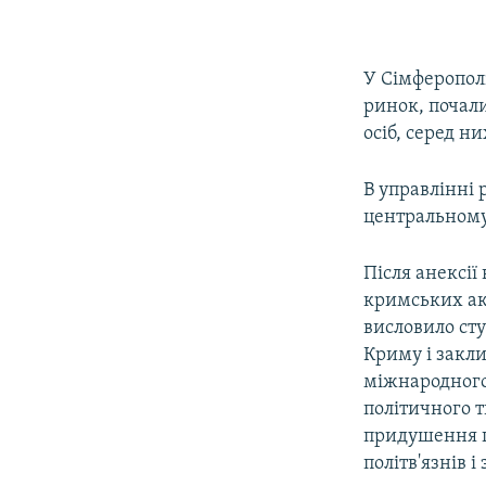
У Сімферопол
ринок, почал
осіб, серед н
В управлінні 
центральному
Після анексії
кримських акт
висловило ст
Криму і закл
міжнародного 
політичного 
придушення пр
політв'язнів і