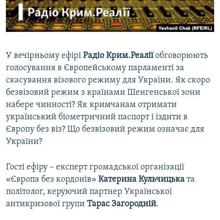
ВІДЕОУРОКИ «ELIFBE»
Русский
СВІДЧЕННЯ ОКУПАЦІЇ
Qırımtatar
УКРАЇНСЬКА ПРОБЛЕМА КРИМУ
У вечірньому ефірі
Радіо Крим.Реалії
обговорюють
ДОЛУЧАЙСЯ!
ІНФОГРАФІКА
голосування в Європейському парламенті за
скасування візового режиму для України. Як скоро
безвізовий режим з країнами Шенгенської зони
набере чинності? Як кримчанам отримати
Усі сайти RFE/RL
український біометричний паспорт і їздити в
Європу без віз? Що безвізовий режим означає для
України?
Гості ефіру – експерт громадської організації
«Європа без кордонів»
Катерина Кульчицька
та
політолог, керуючий партнер Української
антикризової групи
Тарас Загородній
.