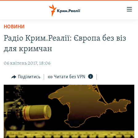
Доступність
посилання
Перейти
НОВИНИ
до
НОВИНИ
Радіо Крим.Реалії: Європа без віз
основного
ВОДА.КРИМ
матеріалу
для кримчан
ВІДЕО ТА ФОТО
Перейти
до
06 квітень 2017, 18:06
ПОЛІТИКА
основної
БЛОГИ
Поділитись
Читати без VPN
навігації
Перейти
ПОГЛЯД
до
ІНТЕРВ'Ю
пошуку
ВСЕ ЗА ДЕНЬ
СПЕЦПРОЕКТИ
ЯК ОБІЙТИ БЛОКУВАННЯ
ДЕПОРТАЦІЯ