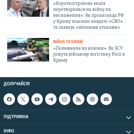
«Короткострокова акція
перетворилася на війну на
виснаження»: Як пропаганда РФ
у Криму пояснює невдачі «СВО»
та залякує «мінними атаками»
ВІЙНА ТА КРИМ
«Полювання на колони». Як ЗСУ
ріжуть військову логістику Росії в
Криму
ДОЛУЧАЙСЯ!
ПІДТРИМКА
ІНФО