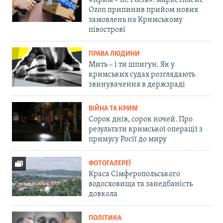
«Крим – не Росія»: маркетплейс
Ozon припинив прийом нових
замовлень на Кримському
півострові
ПРАВА ЛЮДИНИ
Мить – і ти шпигун. Як у
кримських судах розглядають
звинувачення в держзраді
ВІЙНА ТА КРИМ
Сорок днів, сорок ночей. Про
результати кримської операції з
примусу Росії до миру
ФОТОГАЛЕРЕЇ
Краса Сімферопольського
водосховища та занедбаність
довкола
ПОЛІТИКА