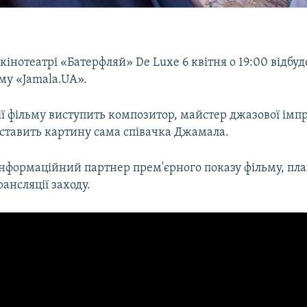
кінотеатрі «Батерфляй» De Luxe 6 квітня о 19:00 відбуд
му «Jamala.UА».
ї фільму виступить композитор, майстер джазової імпро
дставить картину сама співачка Джамала.
 інформаційний партнер прем'єрного показу фільму, пл
ансляції заходу.