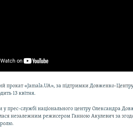
ий прокат «Jamala.UA», за підтримки Довженко-Центру
дить 13 квітня.
и у прес-службі національного центру Олександра Дов
алася незалежним режисером Ганною Акулевич за зго
тролю.