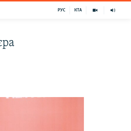
РУС
КТА
єра