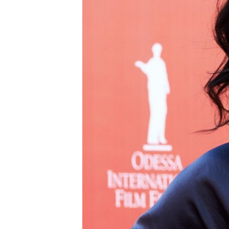
ВІДЕОУРОКИ «ELIFBE»
СВІДЧЕННЯ ОКУПАЦІЇ
УКРАЇНСЬКА ПРОБЛЕМА КРИМУ
ІНФОГРАФІКА