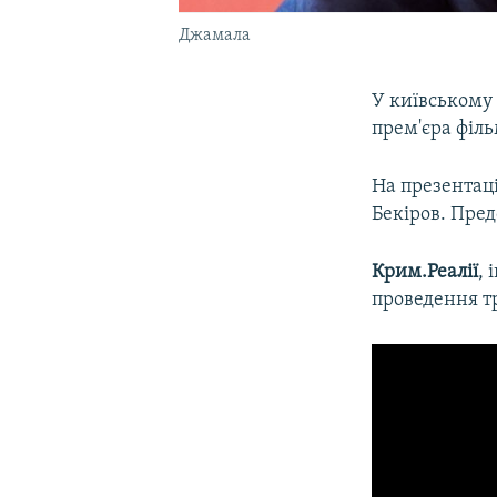
Джамала
У київському 
прем'єра філь
На презентаці
Бекіров. Пре
Крим.Реалії
,
проведення тр