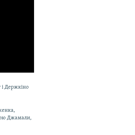
 і Держкіно
женка,
дою Джамали,