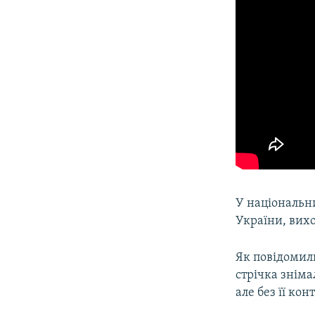
У національн
України, вихо
Як повідомил
стрічка знім
але без її кон