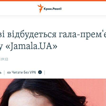
і відбудеться гала-прем'
у «Jamala.UА»
 19:12
ь
Читати без VPN