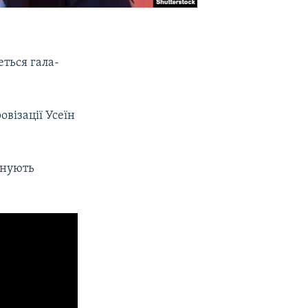
еться гала-
візації Усеїн
анують