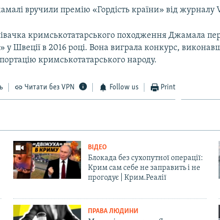
амалі вручили премію «Гордість країни» від журналу V
півачка кримськотатарського походження Джамала пе
 у Швеції в 2016 році. Вона виграла конкурс, виконав
епортацію кримськотатарського народу.
ь
Читати без VPN
Follow us
Print
ВІДЕО
Блокада без сухопутної операції:
Крим сам себе не заправить і не
прогодує | Крим.Реалії
ПРАВА ЛЮДИНИ