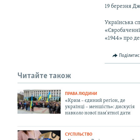
19 березня Дж
Українська с
«Євробаченні»
«1944» про д
Поділитис
Читайте також
ПРАВА ЛЮДИНИ
«Крим – єдиний регіон, де
українці – меншість»: дискусія
навколо нової пам'ятної дати
СУСПІЛЬСТВО