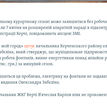
тньому курортному сезоні може залишитися без робочи
ли 7 квітня на розширеній апаратній нараді в підконт
страції Керчі, повідомляють місцеві ЗМІ.
– мой город»
цитує
начальника Керченського району е
абєліна, який стверджує, що муніципальне підприємств
я робота фонтанів, винне енергетикам понад мільйон р
тис. грн.) за минулий сезон.
ішиться ця проблема, електрику на фонтани не подава
е видання Олександра Забєліна.
чальник ЖКГ Керчі В'ячеслав Карпов ніяк не прокомен