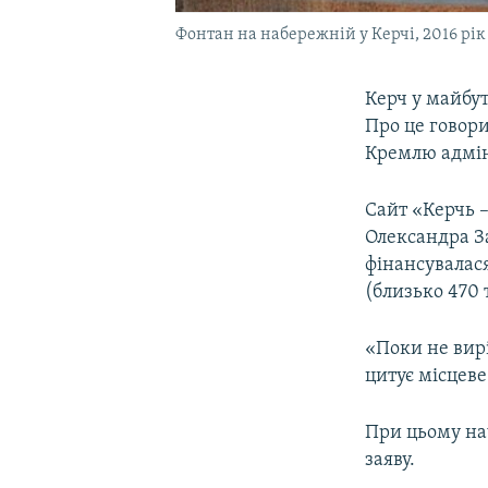
Фонтан на набережній у Керчі, 2016 рік
Керч у майбу
Про це говори
Кремлю адміні
Сайт «Керчь 
Олександра З
фінансувалас
(близько 470 
«Поки не вир
цитує місцев
При цьому на
заяву.