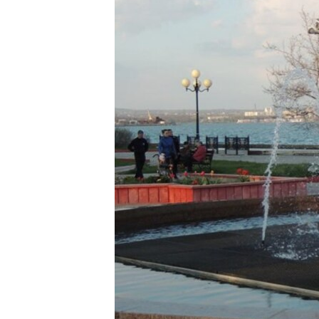
ВІДЕОУРОКИ «ELIFBE»
СВІДЧЕННЯ ОКУПАЦІЇ
УКРАЇНСЬКА ПРОБЛЕМА КРИМУ
ІНФОГРАФІКА