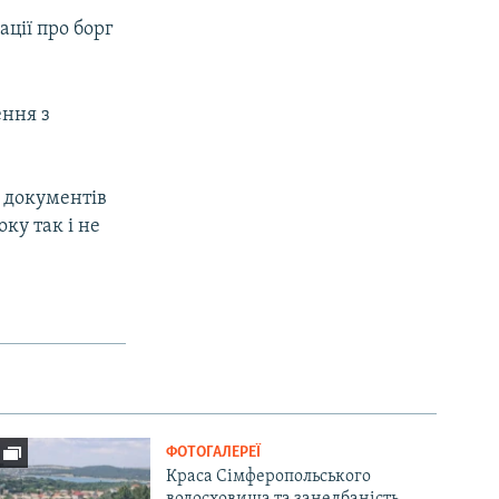
ації про борг
ння з
 документів
оку так і не
ФОТОГАЛЕРЕЇ
Краса Сімферопольського
водосховища та занедбаність