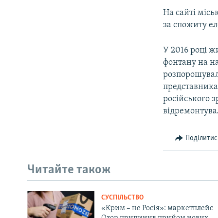
На сайті місь
за спожиту е
У 2016 році ж
фонтану на на
розпорошувал
представника
російського з
відремонтува
Поділитис
Читайте також
СУСПІЛЬСТВО
«Крим – не Росія»: маркетплейс
Ozon припинив прийом нових