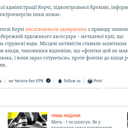
кої адміністрації Керчі, підконтрольної Кремлю, інформ
лектроенергію поки немає.
ителі Керчі
висловлювали здивування
з приводу зникне
бережній художнього аксесуара – металевої кулі, що
а струмені води. Місцеві активісти ставили запитання
м влади, чиновники відповіли, що «фонтан цей не мав
разка, і вони зараз готуються», проте фонтан до кінця р
ли.
ь
Читати без VPN
Follow us
Print
ПРАВА ЛЮДИНИ
Мить – і ти шпигун. Як у
кримських судах розглядають