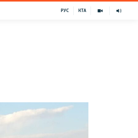
РУС
КТА