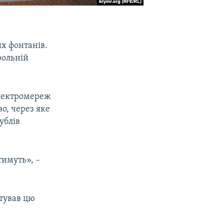
х фонтанів.
рольній
лектромереж
о, через яке
ублів
тимуть», –
тував цю