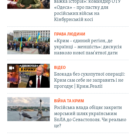
важка історія»: командир ОТУ
«Одеса» – про пастку для
російських військ на
Кінбурнській косі
ПРАВА ЛЮДИНИ
«Крим – єдиний регіон, де
українці – меншість»: дискусія
навколо нової пам'ятної дати
ВІДЕО
Блокада без сухопутної операції:
Крим сам себе не заправить і не
прогодує | Крим.Реалії
ВІЙНА ТА КРИМ
Російська влада обіцяє закрити
морський шлях українським
БпЛА до Севастополя. Чи реально
це?