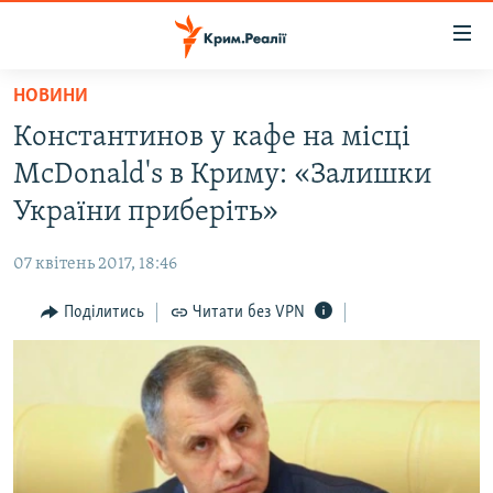
Доступність
посилання
Перейти
НОВИНИ
до
НОВИНИ
Константинов у кафе на місці
основного
ВОДА.КРИМ
матеріалу
McDonald's в Криму: «Залишки
ВІДЕО ТА ФОТО
Перейти
України приберіть»
до
ПОЛІТИКА
основної
07 квітень 2017, 18:46
БЛОГИ
навігації
Перейти
Поділитись
Читати без VPN
ПОГЛЯД
до
ІНТЕРВ'Ю
пошуку
ВСЕ ЗА ДЕНЬ
СПЕЦПРОЕКТИ
ЯК ОБІЙТИ БЛОКУВАННЯ
ДЕПОРТАЦІЯ