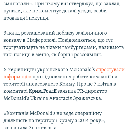
змінювали». При цьому він стверджує, що заклад
купили, але не коментує деталі угоди, особи
продавця і покупця.
Заклад розташований поблизу залізничного
вокзалу в Сімферополі. Повідомляється, що тут
торгуватимуть не тільки гамбургерами, називають
такі позиції в меню, як борщ і розсольник.
У керівництві українського McDonald's
спростували
інформацію
про відновлення роботи компанії на
території анексованого Криму. Про це 7 квітня в
коментарі
Крим.Реалії
заявила PR-директор
McDonald's Ukraine Анастасія Зражевська.
«Компанія McDonald's не веде операційну
діяльність на території Криму з 2014 року», –
зазначила Зражевська.