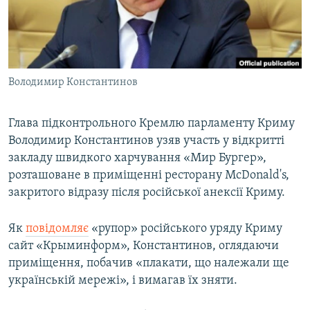
ВІДЕОУРОКИ «ELIFBE»
Русский
СВІДЧЕННЯ ОКУПАЦІЇ
Qırımtatar
УКРАЇНСЬКА ПРОБЛЕМА КРИМУ
Володимир Константинов
ДОЛУЧАЙСЯ!
ІНФОГРАФІКА
Глава підконтрольного Кремлю парламенту Криму
Володимир Константинов узяв участь у відкритті
Усі сайти RFE/RL
закладу швидкого харчування «Мир Бургер»,
розташоване в приміщенні ресторану McDonald's,
закритого відразу після російської анексії Криму.
Як
повідомляє
«рупор» російського уряду Криму
сайт «Крыминформ», Константинов, оглядаючи
приміщення, побачив «плакати, що належали ще
українській мережі», і вимагав їх зняти.