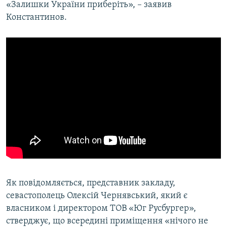
«Залишки України приберіть», – заявив
Константинов.
Як повідомляється, представник закладу,
севастополець Олексій Чернявський, який є
власником і директором ТОВ «Юг Русбургер»,
стверджує, що всередині приміщення «нічого не