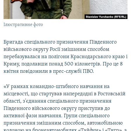
ВІДЕОУРОКИ «ELIFBE»
Русский
СВІДЧЕННЯ ОКУПАЦІЇ
Qırımtatar
Ілюстративне фото
УКРАЇНСЬКА ПРОБЛЕМА КРИМУ
ДОЛУЧАЙСЯ!
ІНФОГРАФІКА
Бригада спеціального призначення Південного
військового округу Росії змішаним способом
перебазувалася на полігони Краснодарського краю і
Усі сайти RFE/RL
Криму, подолавши понад 500 кілометрів. Про це 8
квітня повідомили в прес-службі ПВО.
«У рамках командно-штабного навчання на
місцевості, що стартував напередодні в Ростовській
області, з'єднання спеціального призначення
Південного військового округу приступив до
активної фази навчання. Групи спеціального
призначення змішаним способом, автомобільною
колоною на бронеавтомобилях «Тайфун» і «Тигр», а