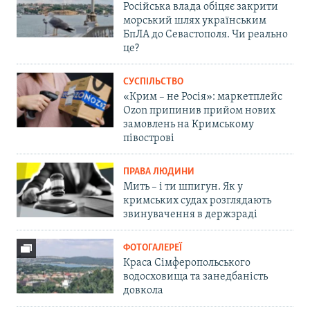
Російська влада обіцяє закрити
морський шлях українським
БпЛА до Севастополя. Чи реально
це?
СУСПІЛЬСТВО
«Крим – не Росія»: маркетплейс
Ozon припинив прийом нових
замовлень на Кримському
півострові
ПРАВА ЛЮДИНИ
Мить – і ти шпигун. Як у
кримських судах розглядають
звинувачення в держзраді
ФОТОГАЛЕРЕЇ
Краса Сімферопольського
водосховища та занедбаність
довкола