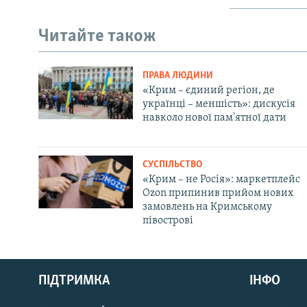
Читайте також
ПРАВА ЛЮДИНИ
«Крим – єдиний регіон, де
українці – меншість»: дискусія
навколо нової пам'ятної дати
СУСПІЛЬСТВО
«Крим – не Росія»: маркетплейс
Ozon припинив прийом нових
замовлень на Кримському
півострові
Русский
ПІДТРИМКА
ІНФО
Qırımtatar