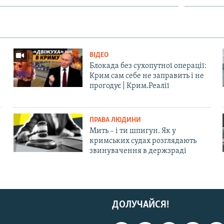
ВІДЕО
Блокада без сухопутної операції:
Крим сам себе не заправить і не
прогодує | Крим.Реалії
ПРАВА ЛЮДИНИ
Мить – і ти шпигун. Як у
кримських судах розглядають
звинувачення в держзраді
ДОЛУЧАЙСЯ!