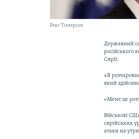
Рекс Тіллерсон
Державний се
російського к
Сирії.
«Я розчарован
який здійснює
«Мене це розч
Військові СШ
сирійських ур
атаки на утр