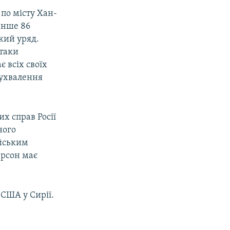
 по місту Хан-
енше 86
кий уряд.
ітаки
є всіх своїх
 ухвалення
их справ Росії
ного
ійським
ерсон має
США у Сирії.