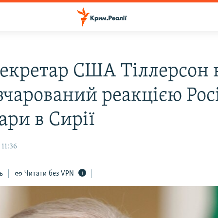
екретар США Тіллерсон 
зчарований реакцією Росі
ари в Сирії
 11:36
ь
Читати без VPN