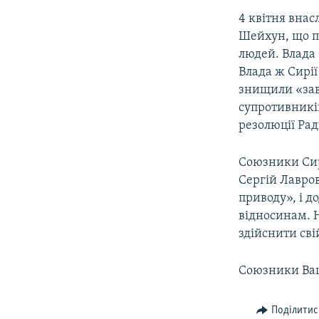
4 квітня внас
Шейхун, що п
людей. Влада 
Влада ж Сирії
знищили «заво
супротивників
резолюції Рад
Союзники Сирі
Сергій Лавро
приводу», і д
відносинам. 
здійснити сві
Союзники Ваш
Поділитис