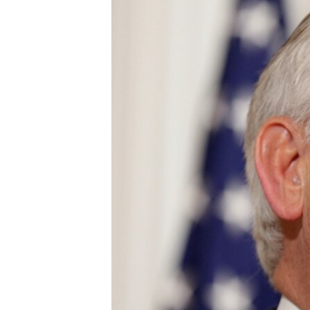
ВІДЕОУРОКИ «ELIFBE»
СВІДЧЕННЯ ОКУПАЦІЇ
УКРАЇНСЬКА ПРОБЛЕМА КРИМУ
ІНФОГРАФІКА