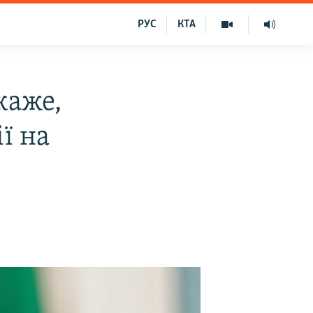
РУС
КТА
каже,
ї на