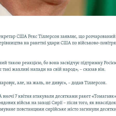
кретар США Рекс Тіллерсон заявляє, що розчаровани
ерівництва на ракетні удари США по військово-повітрян
ий такою реакцією, бо вона засвідчує підтримку Росі
 такі жахливі напади на свій народ», – сказав він.
аровує, але, на жаль, не дивує», – додав Тіллерсон.
А вночі 7 квітня атакували десятками ракет «Томагавк
ядових військ на заході Сирії – після того, як внаслідок
имуване повстанцями сирійське місто загинули десятк