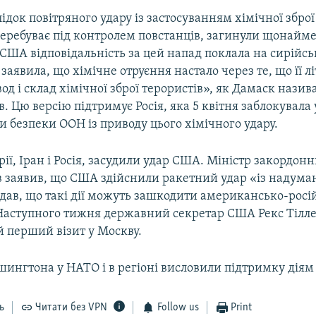
лідок повітряного удару із застосуванням хімічної зброї
еребуває під контролем повстанців, загинули щонайм
США відповідальність за цей напад поклала на сирійсь
 заявила, що хімічне отруєння настало через те, що її л
д і склад хімічної зброї терористів», як Дамаск назива
. Цю версію підтримує Росія, яка 5 квітня заблокувала
и безпеки ООН із приводу цього хімічного удару.
ї, Іран і Росія, засудили удар США. Міністр закордонн
в заявив, що США здійснили ракетний удар «із надума
одав, що такі дії можуть зашкодити американсько-рос
Наступного тижня державний секретар США Рекс Тілл
й перший візит у Москву.
ингтона у НАТО і в регіоні висловили підтримку діям 
ь
Читати без VPN
Follow us
Print