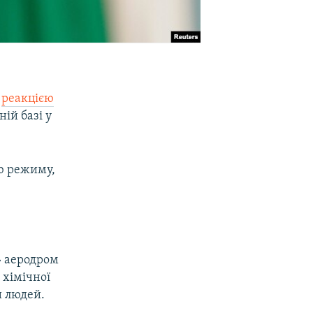
й
реакцією
ій базі у
єю режиму,
» аеродром
 хімічної
и людей.