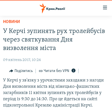
Доступність
посилання
Перейти
НОВИНИ
до
НОВИНИ
У Керчі зупинять рух тролейбусів
основного
ВОДА.КРИМ
матеріалу
через святкування Дня
ВІДЕО ТА ФОТО
Перейти
визволення міста
до
ПОЛІТИКА
основної
09 квітень 2017, 10:24
БЛОГИ
навігації
Перейти
Поділитись
Читати без VPN
ПОГЛЯД
до
У Керчі у зв'язку з урочистими заходами з нагоди
ІНТЕРВ'Ю
пошуку
Дня визволення міста від німецько-фашистких
ВСЕ ЗА ДЕНЬ
загарбників 11 квітня зупинять рух тролейбусів у
СПЕЦПРОЕКТИ
період із 9:30 до 14:30. Про це йдеться на сайті
підконтрольної Кремлю адміністрації Керчі.
ЯК ОБІЙТИ БЛОКУВАННЯ
ДЕПОРТАЦІЯ