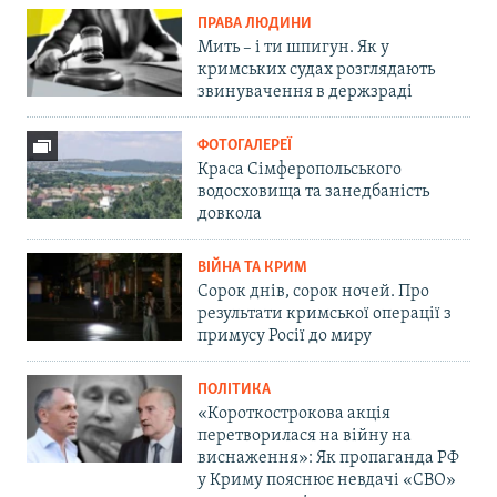
ПРАВА ЛЮДИНИ
Мить – і ти шпигун. Як у
кримських судах розглядають
звинувачення в держзраді
ФОТОГАЛЕРЕЇ
Краса Сімферопольського
водосховища та занедбаність
довкола
ВІЙНА ТА КРИМ
Сорок днів, сорок ночей. Про
результати кримської операції з
примусу Росії до миру
ПОЛІТИКА
«Короткострокова акція
перетворилася на війну на
виснаження»: Як пропаганда РФ
у Криму пояснює невдачі «СВО»