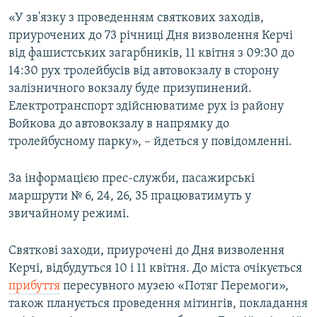
ВІДЕОУРОКИ «ELIFBE»
«У зв'язку з проведенням святкових заходів,
Русский
приурочених до 73 річниці Дня визволення Керчі
СВІДЧЕННЯ ОКУПАЦІЇ
Qırımtatar
від фашистських загарбників, 11 квітня з 09:30 до
УКРАЇНСЬКА ПРОБЛЕМА КРИМУ
14:30 рух тролейбусів від автовокзалу в сторону
залізничного вокзалу буде призупинений.
ДОЛУЧАЙСЯ!
ІНФОГРАФІКА
Електротранспорт здійснюватиме рух із району
Войкова до автовокзалу в напрямку до
тролейбусному парку», – йдеться у повідомленні.
Усі сайти RFE/RL
За інформацією прес-служби, пасажирські
маршрути № 6, 24, 26, 35 працюватимуть у
звичайному режимі.
Святкові заходи, приурочені до Дня визволення
Керчі, відбудуться 10 і 11 квітня. До міста очікується
прибуття
пересувного музею «Потяг Перемоги»,
також планується проведення мітингів, покладання