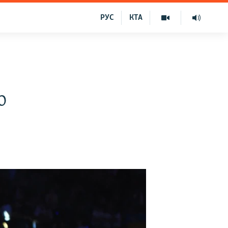
РУС
КТА
ю