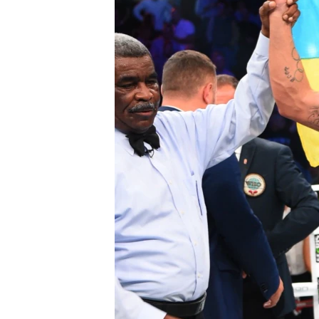
ВІДЕОУРОКИ «ELIFBE»
СВІДЧЕННЯ ОКУПАЦІЇ
УКРАЇНСЬКА ПРОБЛЕМА КРИМУ
ІНФОГРАФІКА