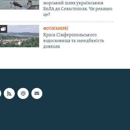
морський шлях українським
БпЛА до Севастополя. Чи реально
це?
ФОТОГАЛЕРЕЇ
Краса Сімферопольського
водосховища та занедбаність
довкола