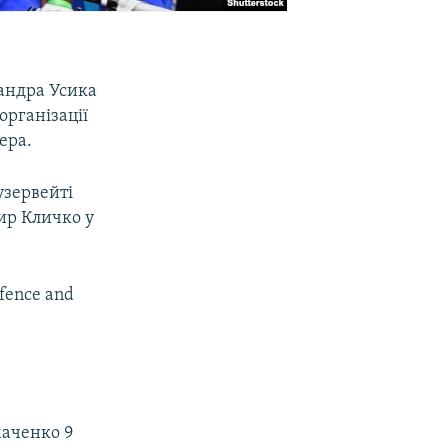
андра Усика
організації
ера.
узервейті
мир Кличко у
efence and
маченко 9