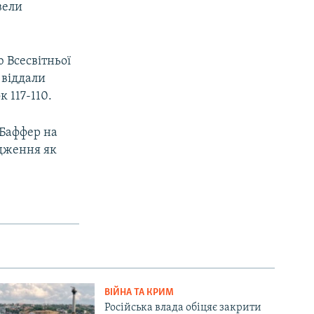
вели
 Всесвітньої
в віддали
 117-110.
Баффер на
дження як
ВІЙНА ТА КРИМ
Російська влада обіцяє закрити