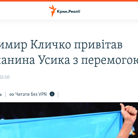
имир Кличко привітав
анина Усика з перемого
11:10
ь
Читати без VPN