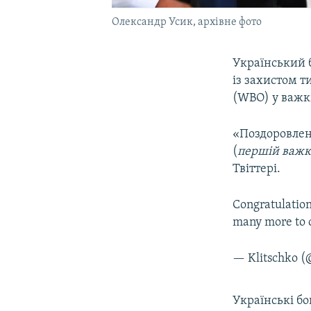
Олександр Усик, архівне фото
Український 
із захистом т
(WBO) у важкі
«Поздоровлен
(
першій важкі
Твіттері.
Congratulation
many more to
— Klitschko (
Українські бо