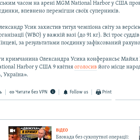
ївським часом на арені MGM National Harbor у США про
оєдинки, впевнено перемігши своїх суперників.
ксандр Усик захистив титул чемпіона світу за версією
ганізації (WBO) у важкій вазі (до 91 кг). Всі троє судді
їнцеві, за результатами поєдинку зафіксований рахунок
ги кримчанина Олександра Усика конферансьє Майкл 
tional Harbor у США 9 квітня
оголосив
його місце наро
, Україна».
ь
Читати без VPN
Follow us
Print
ВІДЕО
Блокада без сухопутної операції: