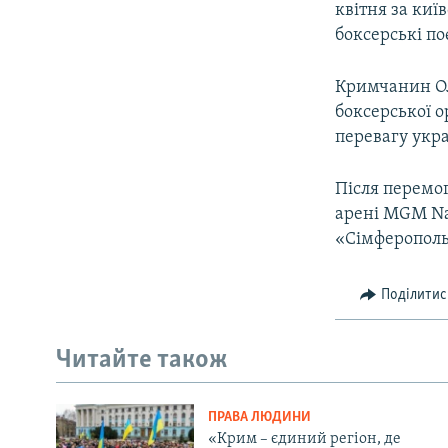
квітня за ки
боксерські п
Кримчанин Оле
боксерської ор
перевагу укра
Після перемо
арені MGM Na
«Сімферополь
Поділитис
Читайте також
ПРАВА ЛЮДИНИ
«Крим – єдиний регіон, де