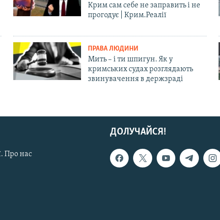
Крим сам себе не заправить і не
прогодує | Крим.Реалії
ПРАВА ЛЮДИНИ
Мить – і ти шпигун. Як у
кримських судах розглядають
звинувачення в держзраді
ДОЛУЧАЙСЯ!
. Про нас