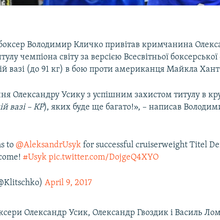
боксер Володимир Кличко привітав кримчанина Олекс
итулу чемпіона світу за версією Всесвітньої боксерської 
й вазі (до 91 кг) в бою проти американця Майкла Хант
ня Олександру Усику з успішним захистом титулу в кр
й вазі – КР
), яких буде ще багато!», – написав Володи
s to
@AleksandrUsyk
for successful cruiserweight Titel D
 come!
#Usyk
pic.twitter.com/DojgeQ4XYO
@Klitschko)
April 9, 2017
ксери Олександр Усик, Олександр Гвоздик і Василь Ло