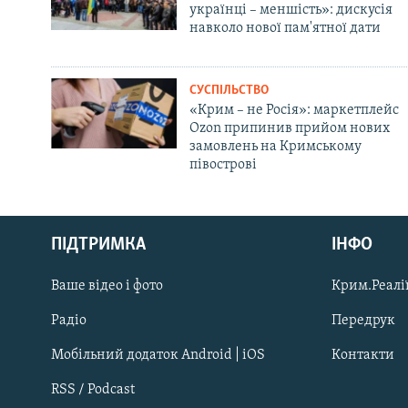
українці – меншість»: дискусія
навколо нової пам'ятної дати
СУСПІЛЬСТВО
«Крим – не Росія»: маркетплейс
Ozon припинив прийом нових
замовлень на Кримському
півострові
Русский
ПІДТРИМКА
ІНФО
Qırımtatar
Ваше відео і фото
Крим.Реалії
ДОЛУЧАЙСЯ!
Радіо
Передрук
Мобільний додаток Android | iOS
Контакти
RSS / Podcast